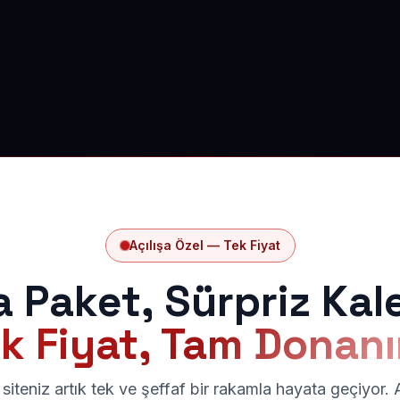
Açılışa Özel — Tek Fiyat
a Paket, Sürpriz Kal
k Fiyat, Tam Donan
siteniz artık tek ve şeffaf bir rakamla hayata geçiyor.