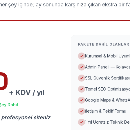
er şey içinde; ay sonunda karşınıza çıkan ekstra bir f
PAKETE DAHIL OLANLAR
Kurumsal & Mobil Uyuml
Admin Paneli — Kolayca
D
SSL Güvenlik Sertifikası
Temel SEO Optimizasyo
+ KDV / yıl
Google Maps & WhatsA
Şey Dahil
İletişim & Teklif Formu
 profesyonel siteniz
1 Yıl Ücretsiz Teknik D