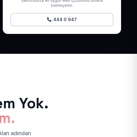
Sektörünüze en uygun web çözümünü birlikte
belirleyelim.
444 0 947
em Yok.
ım.
 Alan adından