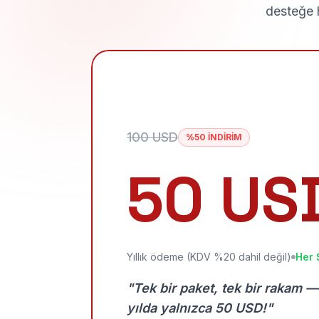
desteğe h
100 USD
%50 İNDİRİM
50 US
Yıllık ödeme (KDV %20 dahil değil)
Her 
"Tek bir paket, tek bir rakam —
yılda yalnızca 50 USD!"