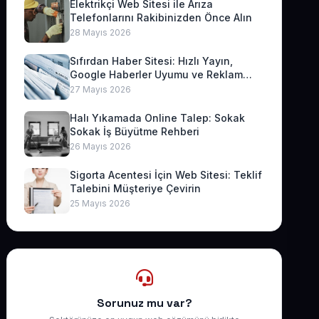
Elektrikçi Web Sitesi ile Arıza
Telefonlarını Rakibinizden Önce Alın
28 Mayıs 2026
Sıfırdan Haber Sitesi: Hızlı Yayın,
Google Haberler Uyumu ve Reklam
Geliri
27 Mayıs 2026
Halı Yıkamada Online Talep: Sokak
Sokak İş Büyütme Rehberi
26 Mayıs 2026
Sigorta Acentesi İçin Web Sitesi: Teklif
Talebini Müşteriye Çevirin
25 Mayıs 2026
Sorunuz mu var?