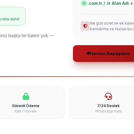
.com.tr / .tr Alan Adı
ücrete dahil!
Ne gizli ücret ne ek kale
barındırma ve fazlası bu 
niz başka bir kalem yok —
Hemen Başlayalım
Güvenli Ödeme
7/24 Destek
Kart / Havale
WhatsApp hattı