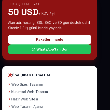
TEK & ŞEFFAF FIYAT
50 USD
+ KDV / yıl
Alan adı, hosting, SSL, SEO ve 30 gün destek dahil.
Siteniz 1-3 iş günü içinde yayında.
Paketleri İncele
WhatsApp'tan Sor
Öne Çıkan Hizmetler
Web Sitesi Tasarımı
Kurumsal Web Tasarım
Hazır Web Sitesi
Web Tasarım Ajansı