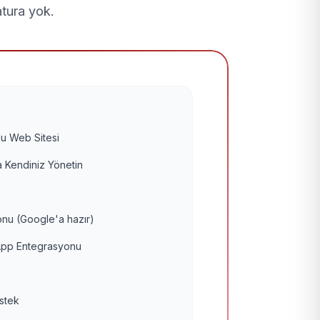
atura yok.
u Web Sitesi
 Kendiniz Yönetin
nu (Google'a hazır)
pp Entegrasyonu
estek