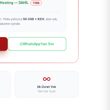
 + Hosting — DAHİL
Yıllık
m. Yılda yalnızca
50 USD + KDV
; alan adı,
rakamın içinde.
WhatsApp'tan Sor
Ek Ücret Yok
Net tek fiyat