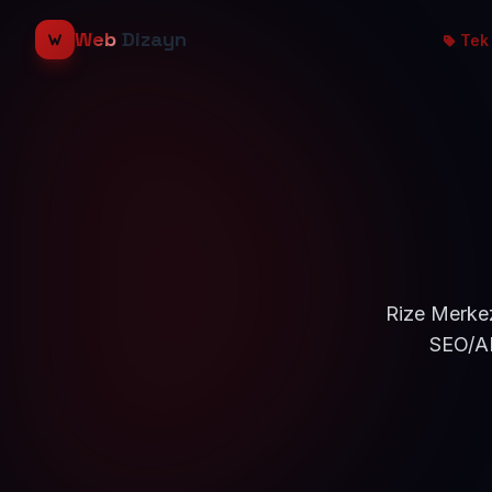
Web
Dizayn
Tek 
Rize Merkez
SEO/AE