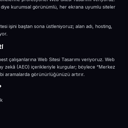
ın diye kurumsal görünümlü, her ekrana uyumlu siteler
esi işini baştan sona üstleniyoruz; alan adı, hosting,
yor.
i
best çalışanlarına Web Sitesi Tasarımı veriyoruz. Web
y zekâ (AEO) içerikleriyle kurgular; böylece “Merkez
ibi aramalarda görünürlüğünüzü artırır.
?
ik