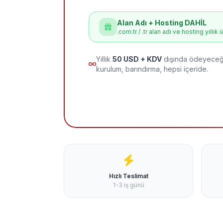
Alan Adı + Hosting DAHİL
.com.tr / .tr alan adı ve hosting yıllık 
Yıllık
50 USD + KDV
dışında ödeyeceği
kurulum, barındırma, hepsi içeride.
Hızlı Teslimat
1-3 iş günü