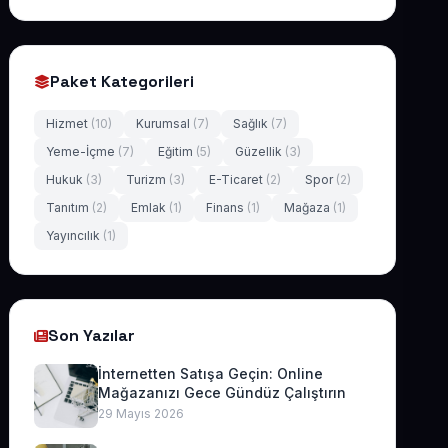
Paket Kategorileri
Hizmet
(10)
Kurumsal
(7)
Sağlık
(7)
Yeme-İçme
(7)
Eğitim
(5)
Güzellik
(3)
Hukuk
(3)
Turizm
(3)
E-Ticaret
(2)
Spor
(2)
Tanıtım
(2)
Emlak
(1)
Finans
(1)
Mağaza
(1)
Yayıncılık
(1)
Son Yazılar
İnternetten Satışa Geçin: Online
Mağazanızı Gece Gündüz Çalıştırın
29 Mayıs 2026