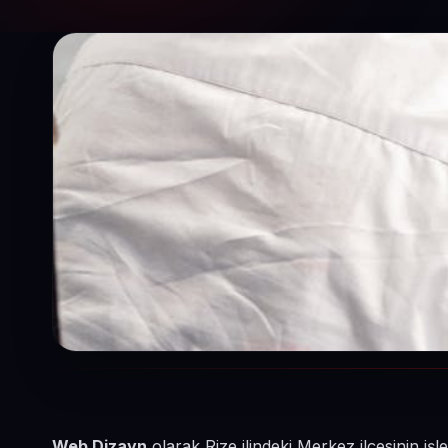
Web Dizayn
olarak Rize ilindeki Merkez ilçesinin iş