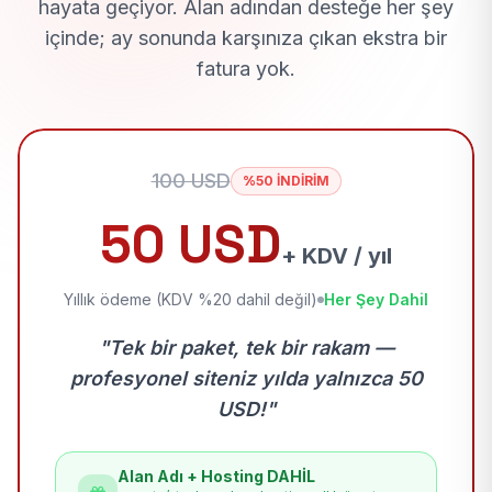
hayata geçiyor. Alan adından desteğe her şey
içinde; ay sonunda karşınıza çıkan ekstra bir
fatura yok.
100 USD
%50 İNDİRİM
50 USD
+ KDV / yıl
Yıllık ödeme (KDV %20 dahil değil)
Her Şey Dahil
"Tek bir paket, tek bir rakam —
profesyonel siteniz yılda yalnızca 50
USD!"
Alan Adı + Hosting DAHİL