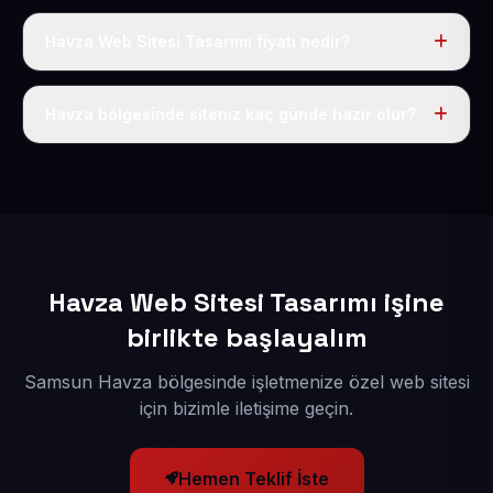
Havza Web Sitesi Tasarımı fiyatı nedir?
Tek fiyat uygulanır: yıllık 50 USD + KDV. Bu bedele alan
adı, hosting, SSL ve temel SEO da dahildir.
Havza bölgesinde siteniz kaç günde hazır olur?
İçerikleriniz elimize geçtikten sonra siteniz 1-3 iş günü
içerisinde yayına alınır.
Havza Web Sitesi Tasarımı işine
birlikte başlayalım
Samsun Havza bölgesinde işletmenize özel web sitesi
için bizimle iletişime geçin.
Hemen Teklif İste