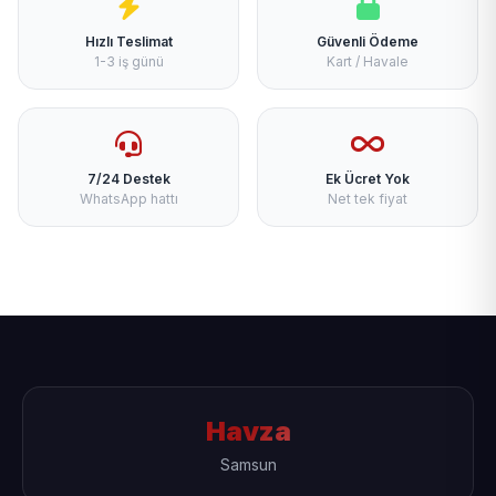
Hızlı Teslimat
Güvenli Ödeme
1-3 iş günü
Kart / Havale
7/24 Destek
Ek Ücret Yok
WhatsApp hattı
Net tek fiyat
Havza
Samsun