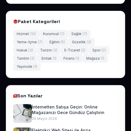
Paket Kategorileri
Hizmet
(10)
Kurumsal
(7)
Sağlık
(7)
Yeme-İçme
(7)
Eğitim
(5)
Güzellik
(3)
Hukuk
(3)
Turizm
(3)
E-Ticaret
(2)
Spor
(2)
Tanıtım
(2)
Emlak
(1)
Finans
(1)
Mağaza
(1)
Yayıncılık
(1)
Son Yazılar
İnternetten Satışa Geçin: Online
Mağazanızı Gece Gündüz Çalıştırın
29 Mayıs 2026
Elektrikçi Web Sitesi ile Arıza