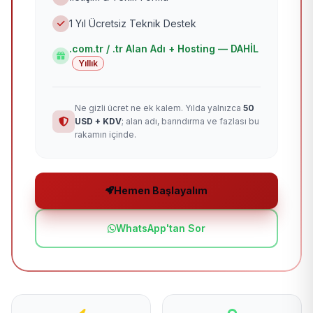
1 Yıl Ücretsiz Teknik Destek
.com.tr / .tr Alan Adı + Hosting — DAHİL
Yıllık
Ne gizli ücret ne ek kalem. Yılda yalnızca
50
USD + KDV
; alan adı, barındırma ve fazlası bu
rakamın içinde.
Hemen Başlayalım
WhatsApp'tan Sor