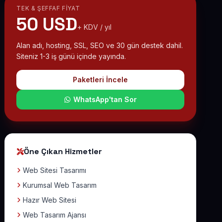
TEK & ŞEFFAF FIYAT
50 USD
+ KDV / yıl
Alan adı, hosting, SSL, SEO ve 30 gün destek dahil.
Siteniz 1-3 iş günü içinde yayında.
Paketleri İncele
WhatsApp'tan Sor
Öne Çıkan Hizmetler
Web Sitesi Tasarımı
Kurumsal Web Tasarım
Hazır Web Sitesi
Web Tasarım Ajansı