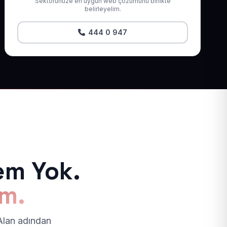
Sektörünüze en uygun web çözümünü birlikte
belirleyelim.
444 0 947
em Yok.
ım.
 Alan adından