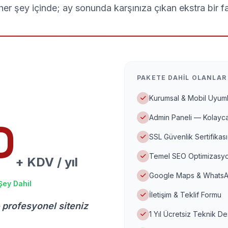
er şey içinde; ay sonunda karşınıza çıkan ekstra bir f
PAKETE DAHIL OLANLAR
Kurumsal & Mobil Uyuml
Admin Paneli — Kolayca
D
SSL Güvenlik Sertifikası
Temel SEO Optimizasyo
+ KDV / yıl
Google Maps & WhatsA
Şey Dahil
İletişim & Teklif Formu
 profesyonel siteniz
1 Yıl Ücretsiz Teknik D