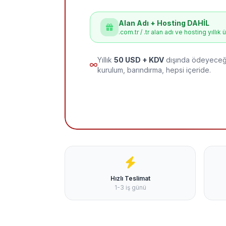
Alan Adı + Hosting DAHİL
.com.tr / .tr alan adı ve hosting yıllık 
Yıllık
50 USD + KDV
dışında ödeyeceği
kurulum, barındırma, hepsi içeride.
Hızlı Teslimat
1-3 iş günü