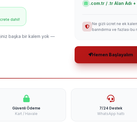
.com.tr / .tr Alan Adı
ücrete dahil!
Ne gizli ücret ne ek kale
barındırma ve fazlası bu 
niz başka bir kalem yok —
Hemen Başlayalım
Güvenli Ödeme
7/24 Destek
Kart / Havale
WhatsApp hattı