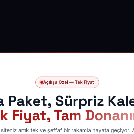
Açılışa Özel — Tek Fiyat
a Paket, Sürpriz Kal
k Fiyat, Tam Donan
siteniz artık tek ve şeffaf bir rakamla hayata geçiyor.