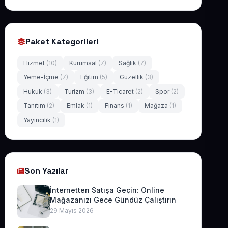
Paket Kategorileri
Hizmet
(10)
Kurumsal
(7)
Sağlık
(7)
Yeme-İçme
(7)
Eğitim
(5)
Güzellik
(3)
Hukuk
(3)
Turizm
(3)
E-Ticaret
(2)
Spor
(2)
Tanıtım
(2)
Emlak
(1)
Finans
(1)
Mağaza
(1)
Yayıncılık
(1)
Son Yazılar
İnternetten Satışa Geçin: Online
Mağazanızı Gece Gündüz Çalıştırın
29 Mayıs 2026