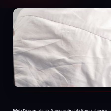
Web Dizayn
olarak Samsun ilindeki Kavak ilçesinin 