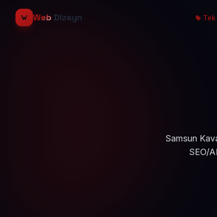
Web
Dizayn
Tek 
Samsun Kavak
SEO/AE