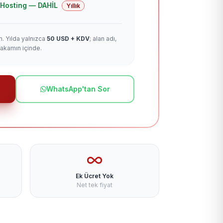
 + Hosting — DAHİL
Yıllık
m. Yılda yalnızca
50 USD + KDV
; alan adı,
rakamın içinde.
WhatsApp'tan Sor
Ek Ücret Yok
Net tek fiyat