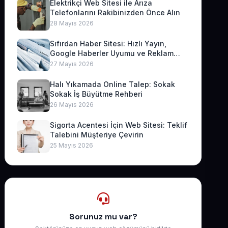
Elektrikçi Web Sitesi ile Arıza
Telefonlarını Rakibinizden Önce Alın
28 Mayıs 2026
Sıfırdan Haber Sitesi: Hızlı Yayın,
Google Haberler Uyumu ve Reklam
Geliri
27 Mayıs 2026
Halı Yıkamada Online Talep: Sokak
Sokak İş Büyütme Rehberi
26 Mayıs 2026
Sigorta Acentesi İçin Web Sitesi: Teklif
Talebini Müşteriye Çevirin
25 Mayıs 2026
Sorunuz mu var?