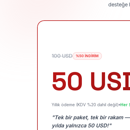
desteğe h
100 USD
%50 İNDİRİM
50 US
Yıllık ödeme (KDV %20 dahil değil)
Her 
"Tek bir paket, tek bir rakam —
yılda yalnızca 50 USD!"