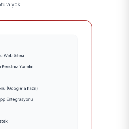
atura yok.
u Web Sitesi
 Kendiniz Yönetin
nu (Google'a hazır)
pp Entegrasyonu
estek