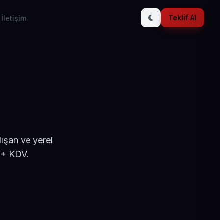
Teklif Al
İletişim
ışan ve yerel
 + KDV.