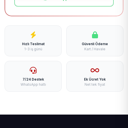
Hızlı Teslimat
Güvenli Ödeme
1-3 iş günü
Kart / Havale
7/24 Destek
Ek Ücret Yok
WhatsApp hattı
Net tek fiyat