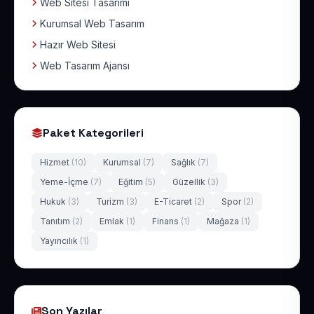
Web Sitesi Tasarımı
Kurumsal Web Tasarım
Hazır Web Sitesi
Web Tasarım Ajansı
Paket Kategorileri
Hizmet
(10)
Kurumsal
(7)
Sağlık
(7)
Yeme-İçme
(7)
Eğitim
(5)
Güzellik
(3)
Hukuk
(3)
Turizm
(3)
E-Ticaret
(2)
Spor
(2)
Tanıtım
(2)
Emlak
(1)
Finans
(1)
Mağaza
(1)
Yayıncılık
(1)
Son Yazılar