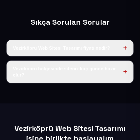
Sıkça Sorulan Sorular
Vezirköprü Web Sitesi Tasarımı fiyatı nedir?
Tek fiyat uygulanır: yıllık 50 USD + KDV. Bu bedele alan
adı, hosting, SSL ve temel SEO da dahildir.
Vezirköprü bölgesinde siteniz kaç günde hazır
olur?
İçerikleriniz elimize geçtikten sonra siteniz 1-3 iş günü
içerisinde yayına alınır.
Vezirköprü Web Sitesi Tasarımı
işine birlikte başlayalım