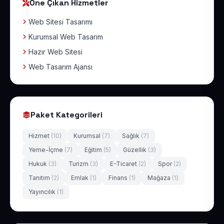
Öne Çıkan Hizmetler
Web Sitesi Tasarımı
Kurumsal Web Tasarım
Hazır Web Sitesi
Web Tasarım Ajansı
Paket Kategorileri
Hizmet
(10)
Kurumsal
(7)
Sağlık
(7)
Yeme-İçme
(7)
Eğitim
(5)
Güzellik
(3)
Hukuk
(3)
Turizm
(3)
E-Ticaret
(2)
Spor
(2)
Tanıtım
(2)
Emlak
(1)
Finans
(1)
Mağaza
(1)
Yayıncılık
(1)