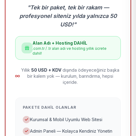
"Tek bir paket, tek bir rakam —
profesyonel siteniz yılda yalnızca 50
USD!"
Alan Adı + Hosting DAHİL
.com.tr / .tr alan adı ve hosting yıllık ücrete
dahil!
Yıllık
50 USD + KDV
dışında ödeyeceğiniz başka
bir kalem yok — kurulum, barındırma, hepsi
içeride.
PAKETE DAHIL OLANLAR
Kurumsal & Mobil Uyumlu Web Sitesi
Admin Paneli — Kolayca Kendiniz Yönetin