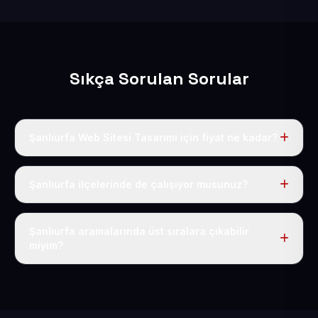
Sıkça Sorulan Sorular
Şanlıurfa Web Sitesi Tasarımı için fiyat ne kadar?
Şanlıurfa dahil Türkiye’nin her yerinde geçerli yıllık tek
fiyatımız 50 USD + KDV’dir. Alan adı, hosting, SSL ve
Şanlıurfa ilçelerinde de çalışıyor musunuz?
temel SEO bu fiyatın içindedir.
Elbette; Şanlıurfa iline bağlı bütün ilçelere uzaktan ve
eksiksiz şekilde hizmet sunuyoruz.
Şanlıurfa aramalarında üst sıralara çıkabilir
miyim?
Sitenizi Şanlıurfa odaklı yerel SEO ve AEO içerikleriyle
kuruyoruz; böylece bölgesel aramalarda daha kolay
bulunur hale gelirsiniz.