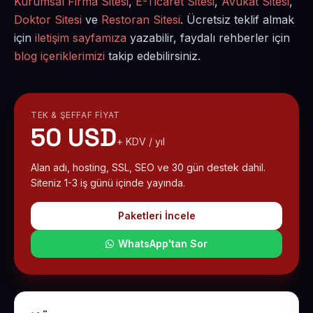
Kurumsal Firma Sitesi
,
E-Ticaret Sitesi
,
Avukat Sitesi
,
Doktor Sitesi
ve
Restoran Sitesi
. Ücretsiz teklif almak
için
iletişim sayfamıza
yazabilir, faydalı rehberler için
blog içeriklerimizi
takip edebilirsiniz.
TEK & ŞEFFAF FIYAT
50 USD
+ KDV / yıl
Alan adı, hosting, SSL, SEO ve 30 gün destek dahil.
Siteniz 1-3 iş günü içinde yayında.
Paketleri İncele
WhatsApp'tan Sor