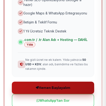
hazır)
Google Maps & WhatsApp Entegrasyonu
İletişim & Teklif Formu
1 Yıl Ücretsiz Teknik Destek
.com.tr / .tr Alan Adı + Hosting — DAHİL
Yıllık
Ne gizli ücret ne ek kalem. Yılda yalnızca
50
USD + KDV
; alan adı, barındırma ve fazlası bu
rakamın içinde.
Hemen Başlayalım
WhatsApp'tan Sor