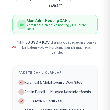
USD!"
Alan Adı + Hosting DAHİL
.com.tr / .tr alan adı ve hosting yıllık ücrete
dahil!
Yıllık
50 USD + KDV
dışında ödeyeceğiniz başka
bir kalem yok — kurulum, barındırma, hepsi
içeride.
PAKETE DAHIL OLANLAR
Kurumsal & Mobil Uyumlu Web Sitesi
Admin Paneli — Kolayca Kendiniz Yönetin
SSL Güvenlik Sertifikası
Temel SEO Optimizasyonu (Google'a