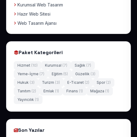
Kurumsal Web Tasarım
Hazır Web Sitesi
Web Tasarım Ajansı
Paket Kategorileri
Hizmet
(10)
Kurumsal
(7)
Sağlık
(7)
Yeme-İçme
(7)
Eğitim
(5)
Güzellik
(3)
Hukuk
(3)
Turizm
(3)
E-Ticaret
(2)
Spor
(2)
Tanıtım
(2)
Emlak
(1)
Finans
(1)
Mağaza
(1)
Yayıncılık
(1)
Son Yazılar