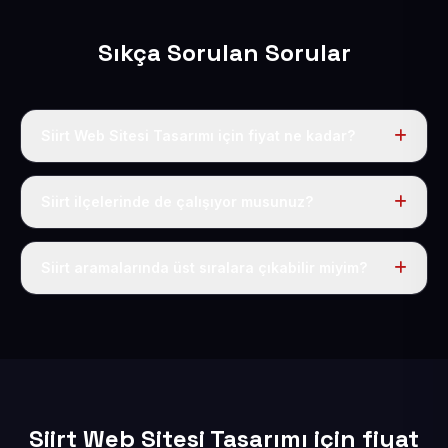
Sıkça Sorulan Sorular
Siirt Web Sitesi Tasarımı için fiyat ne kadar?
Siirt dahil Türkiye’nin her yerinde geçerli yıllık tek
fiyatımız 50 USD + KDV’dir. Alan adı, hosting, SSL ve
Siirt ilçelerinde de çalışıyor musunuz?
temel SEO bu fiyatın içindedir.
Elbette; Siirt iline bağlı bütün ilçelere uzaktan ve
eksiksiz şekilde hizmet sunuyoruz.
Siirt aramalarında üst sıralara çıkabilir miyim?
Sitenizi Siirt odaklı yerel SEO ve AEO içerikleriyle
kuruyoruz; böylece bölgesel aramalarda daha kolay
bulunur hale gelirsiniz.
Siirt Web Sitesi Tasarımı için fiyat