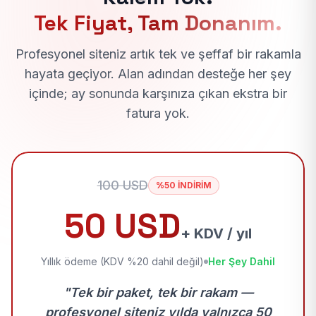
Tek Fiyat, Tam Donanım.
Profesyonel siteniz artık tek ve şeffaf bir rakamla
hayata geçiyor. Alan adından desteğe her şey
içinde; ay sonunda karşınıza çıkan ekstra bir
fatura yok.
100 USD
%50 İNDİRİM
50 USD
+ KDV / yıl
Yıllık ödeme (KDV %20 dahil değil)
Her Şey Dahil
"Tek bir paket, tek bir rakam —
profesyonel siteniz yılda yalnızca 50