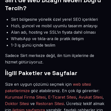
Siirt’de Web Dizayn Neden Doğru
Tercih?
Siirt bölgesine yönelik özel yerel SEO içerikleri
Hızlı, güncel ve mobil uyumlu tasarım anlayışı
Alan adı, hosting ve SSL’in fiyata dahil olması
WhatsApp ve tıkla-ara ile pratik iletişim
1-3 iş günü içinde teslim
Sadece Siirt merkeze değil, ilin tüm ilçelerine de
hizmet götürüyoruz.
İlgili Paketler ve Sayfalar
Size en uygun çözümü seçmek için
web sitesi
paketlerimize
göz atabilirsiniz. En çok ilgi görenler:
Kurumsal Firma Sitesi
,
E-Ticaret Sitesi
,
Avukat Sitesi
,
Doktor Sitesi
ve
Restoran Sitesi
. Ücretsiz teklif almak
için
iletişim sayfamıza
yazabilir, faydalı rehberler için