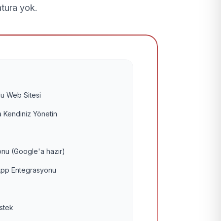
atura yok.
u Web Sitesi
 Kendiniz Yönetin
nu (Google'a hazır)
pp Entegrasyonu
estek