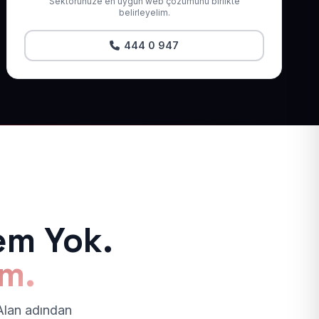
Sektörünüze en uygun web çözümünü birlikte
belirleyelim.
444 0 947
em Yok.
ım.
 Alan adından