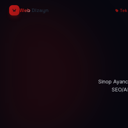
Web
Dizayn
Tek 
Sinop Ayancı
SEO/AE