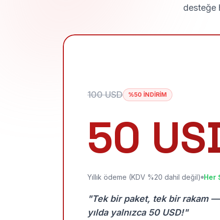
desteğe h
100 USD
%50 İNDİRİM
50 US
Yıllık ödeme (KDV %20 dahil değil)
Her 
"Tek bir paket, tek bir rakam —
yılda yalnızca 50 USD!"