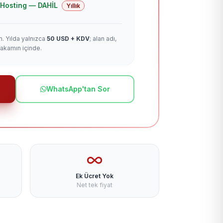
 + Hosting — DAHİL
Yıllık
m. Yılda yalnızca
50 USD + KDV
; alan adı,
rakamın içinde.
WhatsApp'tan Sor
Ek Ücret Yok
Net tek fiyat