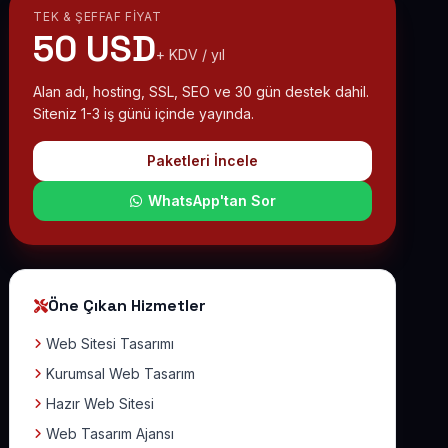
TEK & ŞEFFAF FIYAT
50 USD
+ KDV / yıl
Alan adı, hosting, SSL, SEO ve 30 gün destek dahil.
Siteniz 1-3 iş günü içinde yayında.
Paketleri İncele
WhatsApp'tan Sor
Öne Çıkan Hizmetler
Web Sitesi Tasarımı
Kurumsal Web Tasarım
Hazır Web Sitesi
Web Tasarım Ajansı