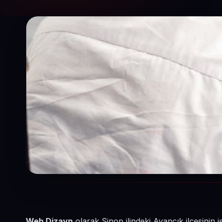
Web Dizayn
olarak Sinop ilindeki Ayancık ilçesinin 