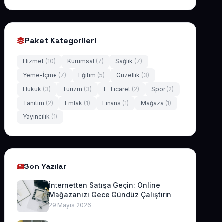
Paket Kategorileri
Hizmet
(10)
Kurumsal
(7)
Sağlık
(7)
Yeme-İçme
(7)
Eğitim
(5)
Güzellik
(3)
Hukuk
(3)
Turizm
(3)
E-Ticaret
(2)
Spor
(2)
Tanıtım
(2)
Emlak
(1)
Finans
(1)
Mağaza
(1)
Yayıncılık
(1)
Son Yazılar
İnternetten Satışa Geçin: Online
Mağazanızı Gece Gündüz Çalıştırın
29 Mayıs 2026