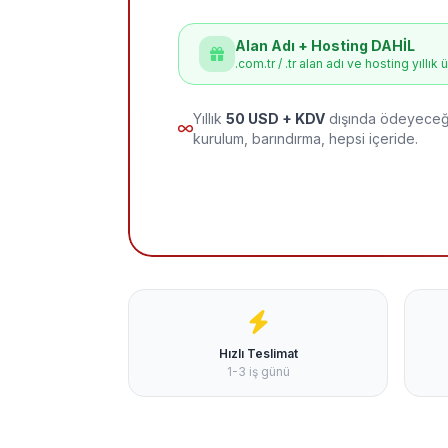
Alan Adı + Hosting DAHİL
.com.tr / .tr alan adı ve hosting yıllık 
Yıllık
50 USD + KDV
dışında ödeyeceği
kurulum, barındırma, hepsi içeride.
Hızlı Teslimat
1-3 iş günü