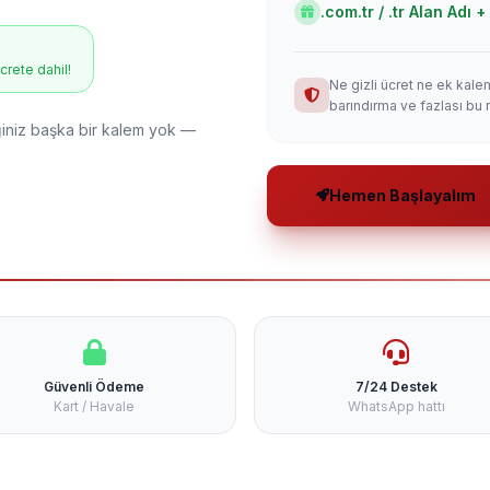
.com.tr / .tr Alan Adı
ücrete dahil!
Ne gizli ücret ne ek kale
barındırma ve fazlası bu 
niz başka bir kalem yok —
Hemen Başlayalım
Güvenli Ödeme
7/24 Destek
Kart / Havale
WhatsApp hattı