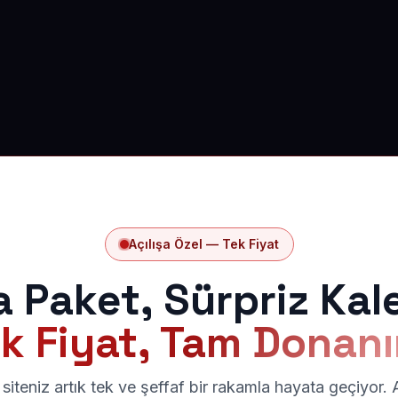
Açılışa Özel — Tek Fiyat
a Paket, Sürpriz Kal
k Fiyat, Tam Donan
siteniz artık tek ve şeffaf bir rakamla hayata geçiyor.