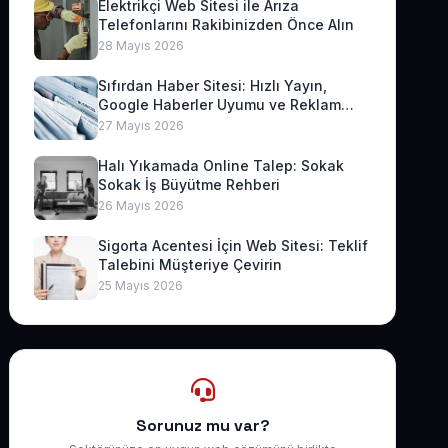
Elektrikçi Web Sitesi ile Arıza
Telefonlarını Rakibinizden Önce Alın
28 Mayıs 2026
Sıfırdan Haber Sitesi: Hızlı Yayın,
Google Haberler Uyumu ve Reklam
Geliri
27 Mayıs 2026
Halı Yıkamada Online Talep: Sokak
Sokak İş Büyütme Rehberi
26 Mayıs 2026
Sigorta Acentesi İçin Web Sitesi: Teklif
Talebini Müşteriye Çevirin
25 Mayıs 2026
Sorunuz mu var?