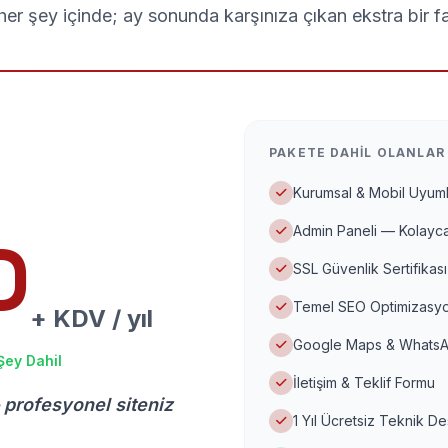
er şey içinde; ay sonunda karşınıza çıkan ekstra bir f
PAKETE DAHIL OLANLAR
Kurumsal & Mobil Uyuml
Admin Paneli — Kolayca
D
SSL Güvenlik Sertifikası
Temel SEO Optimizasyo
+ KDV / yıl
Google Maps & WhatsA
Şey Dahil
İletişim & Teklif Formu
 profesyonel siteniz
1 Yıl Ücretsiz Teknik D