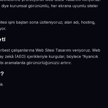
sın diye kurumsal görünümlü, her ekrana uyumlu siteler
esi işini baştan sona üstleniyoruz; alan adı, hosting,
yor.
ti
erbest çalışanlarına Web Sitesi Tasarımı veriyoruz. Web
ay zekâ (AEO) içerikleriyle kurgular; böylece “Ayancık
ibi aramalarda görünürlüğünüzü artırır.
r?
ik