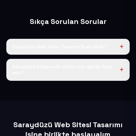
Sıkça Sorulan Sorular
Saraydüzü Web Sitesi Tasarımı fiyatı nedir?
Tek fiyat uygulanır: yıllık 50 USD + KDV. Bu bedele alan
adı, hosting, SSL ve temel SEO da dahildir.
Saraydüzü bölgesinde siteniz kaç günde hazır
olur?
İçerikleriniz elimize geçtikten sonra siteniz 1-3 iş günü
içerisinde yayına alınır.
Saraydüzü Web Sitesi Tasarımı
işine birlikte başlayalım