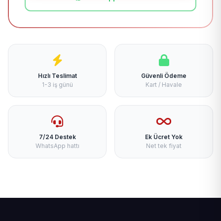
Hızlı Teslimat
Güvenli Ödeme
1-3 iş günü
Kart / Havale
7/24 Destek
Ek Ücret Yok
WhatsApp hattı
Net tek fiyat