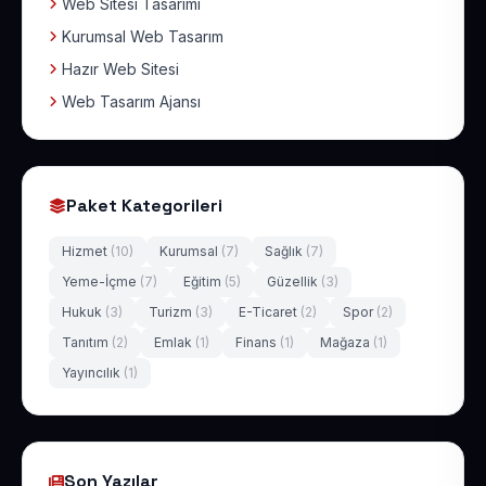
Web Sitesi Tasarımı
Kurumsal Web Tasarım
Hazır Web Sitesi
Web Tasarım Ajansı
Paket Kategorileri
Hizmet
(10)
Kurumsal
(7)
Sağlık
(7)
Yeme-İçme
(7)
Eğitim
(5)
Güzellik
(3)
Hukuk
(3)
Turizm
(3)
E-Ticaret
(2)
Spor
(2)
Tanıtım
(2)
Emlak
(1)
Finans
(1)
Mağaza
(1)
Yayıncılık
(1)
Son Yazılar