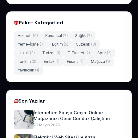
Paket Kategorileri
Hizmet
(10)
Kurumsal
(7)
Sağlık
(7)
Yeme-İçme
(7)
Eğitim
(5)
Güzellik
(3)
Hukuk
(3)
Turizm
(3)
E-Ticaret
(2)
Spor
(2)
Tanıtım
(2)
Emlak
(1)
Finans
(1)
Mağaza
(1)
Yayıncılık
(1)
Son Yazılar
İnternetten Satışa Geçin: Online
Mağazanızı Gece Gündüz Çalıştırın
29 Mayıs 2026
Elektrikçi Web Sitesi ile Arıza