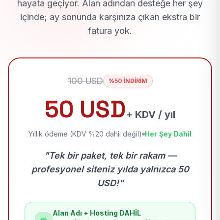
hayata geçiyor. Alan adından desteğe her şey
içinde; ay sonunda karşınıza çıkan ekstra bir
fatura yok.
100 USD
%50 İNDİRİM
50 USD
+ KDV / yıl
Yıllık ödeme (KDV %20 dahil değil)
Her Şey Dahil
"Tek bir paket, tek bir rakam —
profesyonel siteniz yılda yalnızca 50
USD!"
Alan Adı + Hosting DAHİL