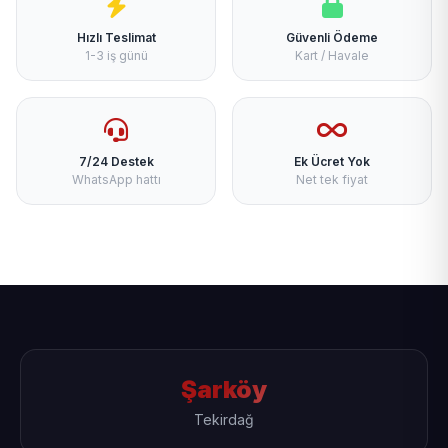
Hızlı Teslimat
Güvenli Ödeme
1-3 iş günü
Kart / Havale
7/24 Destek
Ek Ücret Yok
WhatsApp hattı
Net tek fiyat
Şarköy
Tekirdağ