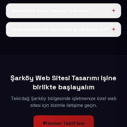
Şarköy Web Sitesi Tasarımı fiyatı nedir?
Tek fiyat uygulanır: yıllık 50 USD + KDV. Bu bedele alan
adı, hosting, SSL ve temel SEO da dahildir.
Şarköy bölgesinde siteniz kaç günde hazır olur?
İçerikleriniz elimize geçtikten sonra siteniz 1-3 iş günü
içerisinde yayına alınır.
Şarköy Web Sitesi Tasarımı işine
birlikte başlayalım
Tekirdağ Şarköy bölgesinde işletmenize özel web
sitesi için bizimle iletişime geçin.
Hemen Teklif İste