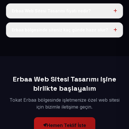
Erbaa Web Sitesi Tasarımı fiyatı nedir?
Tek fiyat uygulanır: yıllık 50 USD + KDV. Bu bedele alan
adı, hosting, SSL ve temel SEO da dahildir.
Erbaa bölgesinde siteniz kaç günde hazır olur?
İçerikleriniz elimize geçtikten sonra siteniz 1-3 iş günü
içerisinde yayına alınır.
Erbaa Web Sitesi Tasarımı işine
birlikte başlayalım
Tokat Erbaa bölgesinde işletmenize özel web sitesi
için bizimle iletişime geçin.
Hemen Teklif İste