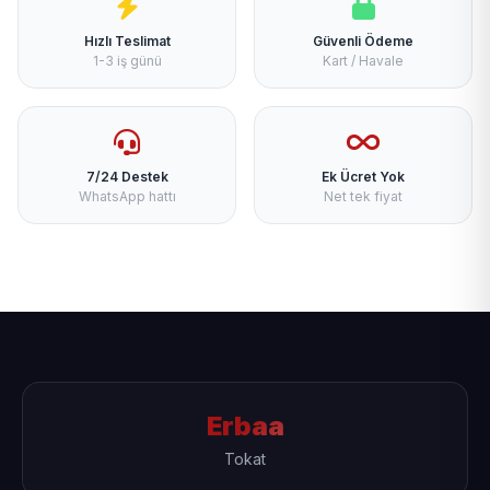
Hızlı Teslimat
Güvenli Ödeme
1-3 iş günü
Kart / Havale
7/24 Destek
Ek Ücret Yok
WhatsApp hattı
Net tek fiyat
Erbaa
Tokat