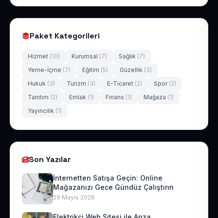
Paket Kategorileri
Hizmet
(10)
Kurumsal
(7)
Sağlık
(7)
Yeme-İçme
(7)
Eğitim
(5)
Güzellik
(3)
Hukuk
(3)
Turizm
(3)
E-Ticaret
(2)
Spor
(2)
Tanıtım
(2)
Emlak
(1)
Finans
(1)
Mağaza
(1)
Yayıncılık
(1)
Son Yazılar
İnternetten Satışa Geçin: Online
Mağazanızı Gece Gündüz Çalıştırın
29 Mayıs 2026
Elektrikçi Web Sitesi ile Arıza