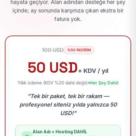
hayata geçiyor. Alan adından desteğe her şey
içinde; ay sonunda karşınıza çıkan ekstra bir
fatura yok.
100 USD
%50 İNDİRİM
50 USD
+ KDV / yıl
Yıllık ödeme (KDV %20 dahil değil)
Her Şey Dahil
"Tek bir paket, tek bir rakam —
profesyonel siteniz yılda yalnızca 50
USD!"
Alan Adı + Hosting DAHİL