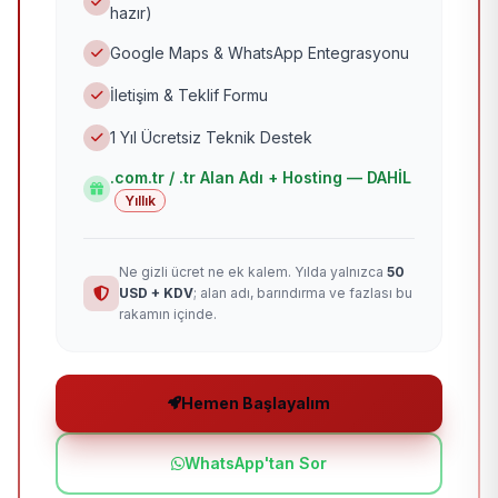
hazır)
Google Maps & WhatsApp Entegrasyonu
İletişim & Teklif Formu
1 Yıl Ücretsiz Teknik Destek
.com.tr / .tr Alan Adı + Hosting — DAHİL
Yıllık
Ne gizli ücret ne ek kalem. Yılda yalnızca
50
USD + KDV
; alan adı, barındırma ve fazlası bu
rakamın içinde.
Hemen Başlayalım
WhatsApp'tan Sor