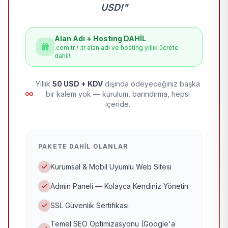
USD!"
Alan Adı + Hosting DAHİL
.com.tr / .tr alan adı ve hosting yıllık ücrete
dahil!
Yıllık
50 USD + KDV
dışında ödeyeceğiniz başka
bir kalem yok — kurulum, barındırma, hepsi
içeride.
PAKETE DAHIL OLANLAR
Kurumsal & Mobil Uyumlu Web Sitesi
Admin Paneli — Kolayca Kendiniz Yönetin
SSL Güvenlik Sertifikası
Temel SEO Optimizasyonu (Google'a