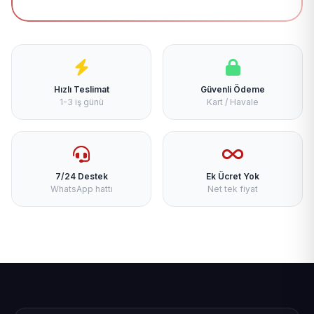
Hızlı Teslimat
Güvenli Ödeme
1-3 iş günü
Kart / Havale
7/24 Destek
Ek Ücret Yok
WhatsApp hattı
Net tek fiyat