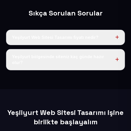
Sıkça Sorulan Sorular
Yeşilyurt Web Sitesi Tasarımı fiyatı nedir?
Tek fiyat uygulanır: yıllık 50 USD + KDV. Bu bedele alan
adı, hosting, SSL ve temel SEO da dahildir.
Yeşilyurt bölgesinde siteniz kaç günde hazır
olur?
İçerikleriniz elimize geçtikten sonra siteniz 1-3 iş günü
içerisinde yayına alınır.
Yeşilyurt Web Sitesi Tasarımı işine
birlikte başlayalım