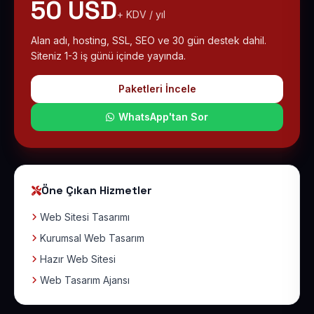
50 USD
+ KDV / yıl
Alan adı, hosting, SSL, SEO ve 30 gün destek dahil.
Siteniz 1-3 iş günü içinde yayında.
Paketleri İncele
WhatsApp'tan Sor
Öne Çıkan Hizmetler
Web Sitesi Tasarımı
Kurumsal Web Tasarım
Hazır Web Sitesi
Web Tasarım Ajansı