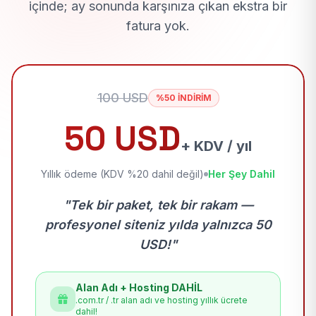
içinde; ay sonunda karşınıza çıkan ekstra bir
fatura yok.
100 USD
%50 İNDİRİM
50 USD
+ KDV / yıl
Yıllık ödeme (KDV %20 dahil değil)
Her Şey Dahil
"Tek bir paket, tek bir rakam —
profesyonel siteniz yılda yalnızca 50
USD!"
Alan Adı + Hosting DAHİL
.com.tr / .tr alan adı ve hosting yıllık ücrete
dahil!