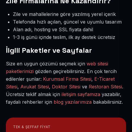
Zile Firmalarına Ne Kazandırır?
Zile ve mahallelerine göre yazılmış yerel içerik
Telefonda hızlı açılan, güncel ve uyumlu tasarım
Alan adı, hosting ve SSL fiyata dahil
1-3 iş günü içinde teslim, ilk ay destek ücretsiz
İlgili Paketler ve Sayfalar
Size en uygun çözümü seçmek için
web sitesi
paketlerimizi
gözden geçirebilirsiniz. En çok tercih
edilenler şunlar:
Kurumsal Firma Sitesi
,
E-Ticaret
Sitesi
,
Avukat Sitesi
,
Doktor Sitesi
ve
Restoran Sitesi
.
Ücretsiz teklif almak için
iletişim sayfamıza
yazabilir,
faydalı rehberler için
blog yazılarımıza
bakabilirsiniz.
TEK & ŞEFFAF FIYAT