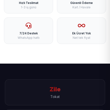
Hızlı Teslimat
Güvenli Ödeme
1-3 iş günü
Kart / Havale
7/24 Destek
Ek Ücret Yok
WhatsApp hattı
Net tek fiyat
Zile
Tokat