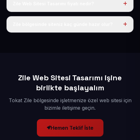
Zile Web Sitesi Tasarımı fiyatı nedir?
Tek fiyat uygulanır: yıllık 50 USD + KDV. Bu bedele alan
adı, hosting, SSL ve temel SEO da dahildir.
Zile bölgesinde siteniz kaç günde hazır olur?
İçerikleriniz elimize geçtikten sonra siteniz 1-3 iş günü
içerisinde yayına alınır.
Zile Web Sitesi Tasarımı işine
birlikte başlayalım
Tokat Zile bölgesinde işletmenize özel web sitesi için
bizimle iletişime geçin.
Hemen Teklif İste