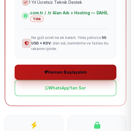
1 Yıl Ücretsiz Teknik Destek
.com.tr / .tr Alan Adı + Hosting — DAHİL
Yıllık
Ne gizli ücret ne ek kalem. Yılda yalnızca
50
USD + KDV
; alan adı, barındırma ve fazlası bu
rakamın içinde.
Hemen Başlayalım
WhatsApp'tan Sor