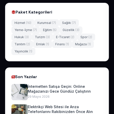
Paket Kategorileri
Hizmet
(10)
Kurumsal
(7)
Sağlık
(7)
Yeme-İçme
(7)
Eğitim
(5)
Güzellik
(3)
Hukuk
(3)
Turizm
(3)
E-Ticaret
(2)
Spor
(2)
Tanıtım
(2)
Emlak
(1)
Finans
(1)
Mağaza
(1)
Yayıncılık
(1)
Son Yazılar
İnternetten Satışa Geçin: Online
Mağazanızı Gece Gündüz Çalıştırın
29 Mayıs 2026
Elektrikçi Web Sitesi ile Arıza
Telefonlarını Rakibinizden Önce Alın