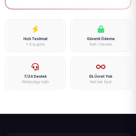
Hızlı Teslimat
Güvenli Ödeme
1-3 iş günü
Kart / Havale
7/24 Destek
Ek Ücret Yok
WhatsApp hattı
Net tek fiyat