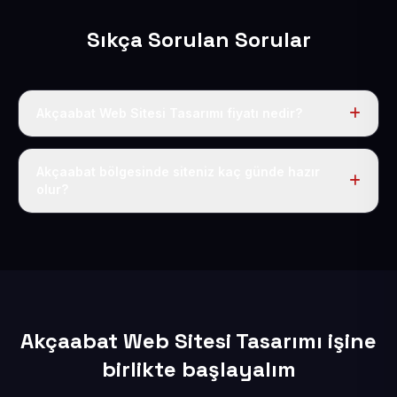
Sıkça Sorulan Sorular
Akçaabat Web Sitesi Tasarımı fiyatı nedir?
Tek fiyat uygulanır: yıllık 50 USD + KDV. Bu bedele alan
adı, hosting, SSL ve temel SEO da dahildir.
Akçaabat bölgesinde siteniz kaç günde hazır
olur?
İçerikleriniz elimize geçtikten sonra siteniz 1-3 iş günü
içerisinde yayına alınır.
Akçaabat Web Sitesi Tasarımı işine
birlikte başlayalım