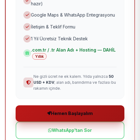
hazır)
Google Maps & WhatsApp Entegrasyonu
İletişim & Teklif Formu
1 Yıl Ücretsiz Teknik Destek
.com.tr / .tr Alan Adı + Hosting — DAHİL
Yıllık
Ne gizli ücret ne ek kalem. Yılda yalnızca
50
USD + KDV
; alan adı, barındırma ve fazlası bu
rakamın içinde.
Hemen Başlayalım
WhatsApp'tan Sor