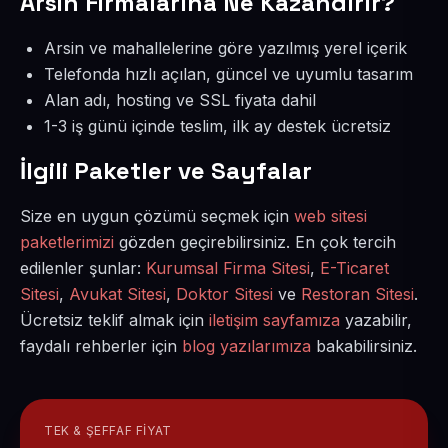
Arsin Firmalarına Ne Kazandırır?
Arsin ve mahallelerine göre yazılmış yerel içerik
Telefonda hızlı açılan, güncel ve uyumlu tasarım
Alan adı, hosting ve SSL fiyata dahil
1-3 iş günü içinde teslim, ilk ay destek ücretsiz
İlgili Paketler ve Sayfalar
Size en uygun çözümü seçmek için
web sitesi
paketlerimizi
gözden geçirebilirsiniz. En çok tercih
edilenler şunlar:
Kurumsal Firma Sitesi
,
E-Ticaret
Sitesi
,
Avukat Sitesi
,
Doktor Sitesi
ve
Restoran Sitesi
.
Ücretsiz teklif almak için
iletişim sayfamıza
yazabilir,
faydalı rehberler için
blog yazılarımıza
bakabilirsiniz.
TEK & ŞEFFAF FIYAT