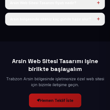
Arsin Web Sitesi Tasarımı fiyatı nedir?
Tek fiyat uygulanır: yıllık 50 USD + KDV. Bu bedele alan
adı, hosting, SSL ve temel SEO da dahildir.
Arsin bölgesinde siteniz kaç günde hazır olur?
İçerikleriniz elimize geçtikten sonra siteniz 1-3 iş günü
içerisinde yayına alınır.
Arsin Web Sitesi Tasarımı işine
birlikte başlayalım
Trabzon Arsin bölgesinde işletmenize özel web sitesi
için bizimle iletişime geçin.
Hemen Teklif İste