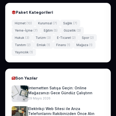
Paket Kategorileri
Hizmet
(10)
Kurumsal
(7)
Sağlık
(7)
Yeme-İçme
(7)
Eğitim
(5)
Güzellik
(3)
Hukuk
(3)
Turizm
(3)
E-Ticaret
(2)
Spor
(2)
Tanıtım
(2)
Emlak
(1)
Finans
(1)
Mağaza
(1)
Yayıncılık
(1)
Son Yazılar
İnternetten Satışa Geçin: Online
Mağazanızı Gece Gündüz Çalıştırın
29 Mayıs 2026
Elektrikçi Web Sitesi ile Arıza
Telefonlarını Rakibinizden Önce Alın