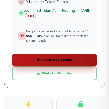
1 Yıl Ücretsiz Teknik Destek
.com.tr / .tr Alan Adı + Hosting — DAHİL
Yıllık
Ne gizli ücret ne ek kalem. Yılda yalnızca
50
USD + KDV
; alan adı, barındırma ve fazlası bu
rakamın içinde.
Hemen Başlayalım
WhatsApp'tan Sor