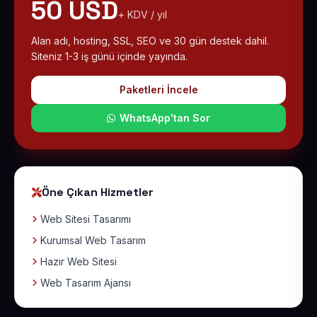
50 USD
+ KDV / yıl
Alan adı, hosting, SSL, SEO ve 30 gün destek dahil.
Siteniz 1-3 iş günü içinde yayında.
Paketleri İncele
WhatsApp'tan Sor
Öne Çıkan Hizmetler
Web Sitesi Tasarımı
Kurumsal Web Tasarım
Hazır Web Sitesi
Web Tasarım Ajansı