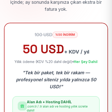
içinde; ay sonunda karşınıza çıkan ekstra bir
fatura yok.
100 USD
%50 İNDİRİM
50 USD
+ KDV / yıl
Yıllık ödeme (KDV %20 dahil değil)
Her Şey Dahil
"Tek bir paket, tek bir rakam —
profesyonel siteniz yılda yalnızca 50
USD!"
Alan Adı + Hosting DAHİL
.com.tr / .tr alan adı ve hosting yıllık ücrete
dahil!