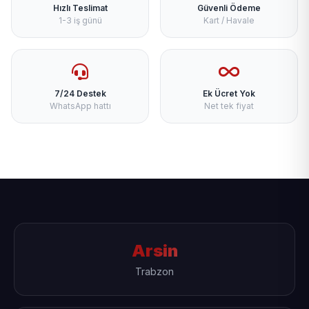
Hızlı Teslimat
Güvenli Ödeme
1-3 iş günü
Kart / Havale
7/24 Destek
Ek Ücret Yok
WhatsApp hattı
Net tek fiyat
Arsin
Trabzon