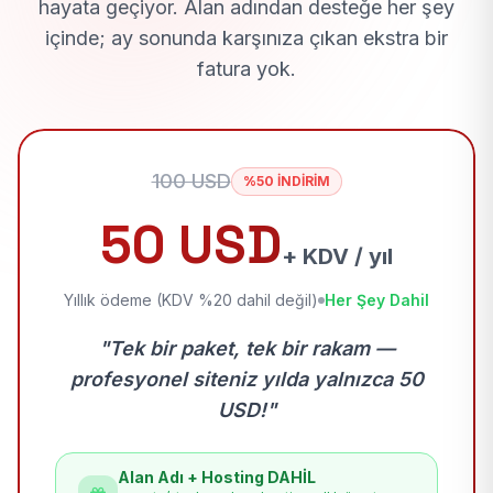
hayata geçiyor. Alan adından desteğe her şey
içinde; ay sonunda karşınıza çıkan ekstra bir
fatura yok.
100 USD
%50 İNDİRİM
50 USD
+ KDV / yıl
Yıllık ödeme (KDV %20 dahil değil)
Her Şey Dahil
"Tek bir paket, tek bir rakam —
profesyonel siteniz yılda yalnızca 50
USD!"
Alan Adı + Hosting DAHİL