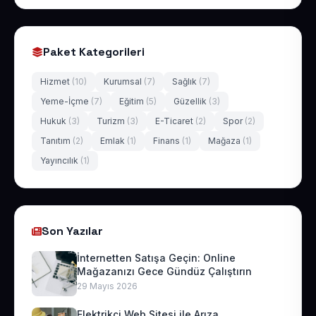
Paket Kategorileri
Hizmet
(10)
Kurumsal
(7)
Sağlık
(7)
Yeme-İçme
(7)
Eğitim
(5)
Güzellik
(3)
Hukuk
(3)
Turizm
(3)
E-Ticaret
(2)
Spor
(2)
Tanıtım
(2)
Emlak
(1)
Finans
(1)
Mağaza
(1)
Yayıncılık
(1)
Son Yazılar
İnternetten Satışa Geçin: Online
Mağazanızı Gece Gündüz Çalıştırın
29 Mayıs 2026
Elektrikçi Web Sitesi ile Arıza