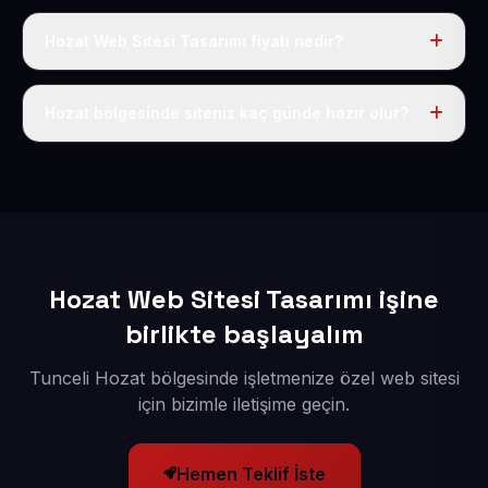
Hozat Web Sitesi Tasarımı fiyatı nedir?
Tek fiyat uygulanır: yıllık 50 USD + KDV. Bu bedele alan
adı, hosting, SSL ve temel SEO da dahildir.
Hozat bölgesinde siteniz kaç günde hazır olur?
İçerikleriniz elimize geçtikten sonra siteniz 1-3 iş günü
içerisinde yayına alınır.
Hozat Web Sitesi Tasarımı işine
birlikte başlayalım
Tunceli Hozat bölgesinde işletmenize özel web sitesi
için bizimle iletişime geçin.
Hemen Teklif İste