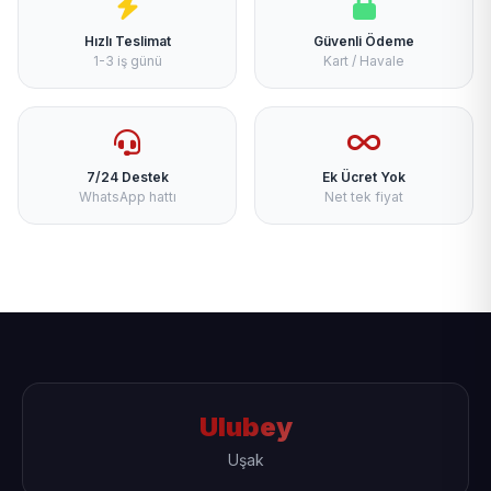
Hızlı Teslimat
Güvenli Ödeme
1-3 iş günü
Kart / Havale
7/24 Destek
Ek Ücret Yok
WhatsApp hattı
Net tek fiyat
Ulubey
Uşak