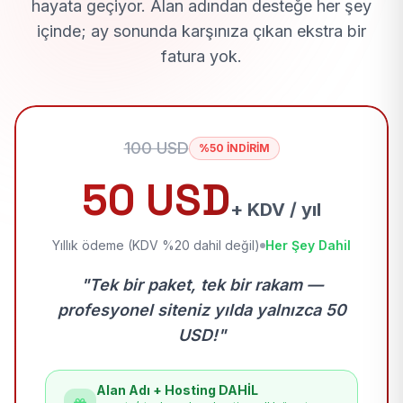
hayata geçiyor. Alan adından desteğe her şey
içinde; ay sonunda karşınıza çıkan ekstra bir
fatura yok.
100 USD
%50 İNDİRİM
50 USD
+ KDV / yıl
Yıllık ödeme (KDV %20 dahil değil)
Her Şey Dahil
"Tek bir paket, tek bir rakam —
profesyonel siteniz yılda yalnızca 50
USD!"
Alan Adı + Hosting DAHİL