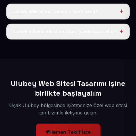
Ulubey Web Sitesi Tasarımı fiyatı nedir?
Tek fiyat uygulanır: yıllık 50 USD + KDV. Bu bedele alan
adı, hosting, SSL ve temel SEO da dahildir.
Ulubey bölgesinde siteniz kaç günde hazır olur?
İçerikleriniz elimize geçtikten sonra siteniz 1-3 iş günü
içerisinde yayına alınır.
Ulubey Web Sitesi Tasarımı işine
birlikte başlayalım
Uşak Ulubey bölgesinde işletmenize özel web sitesi
için bizimle iletişime geçin.
Hemen Teklif İste