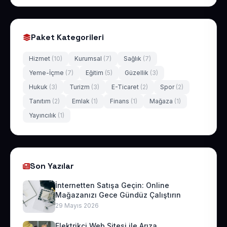
Paket Kategorileri
Hizmet
(10)
Kurumsal
(7)
Sağlık
(7)
Yeme-İçme
(7)
Eğitim
(5)
Güzellik
(3)
Hukuk
(3)
Turizm
(3)
E-Ticaret
(2)
Spor
(2)
Tanıtım
(2)
Emlak
(1)
Finans
(1)
Mağaza
(1)
Yayıncılık
(1)
Son Yazılar
İnternetten Satışa Geçin: Online
Mağazanızı Gece Gündüz Çalıştırın
29 Mayıs 2026
Elektrikçi Web Sitesi ile Arıza