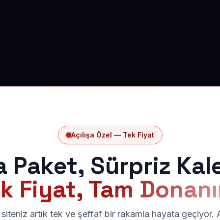
Açılışa Özel — Tek Fiyat
a Paket, Sürpriz Kal
k Fiyat, Tam Donan
siteniz artık tek ve şeffaf bir rakamla hayata geçiyor.