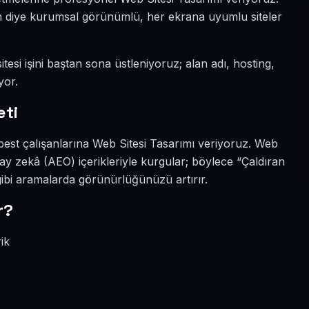
sın diye kurumsal görünümlü, her ekrana uyumlu siteler
tesi işini baştan sona üstleniyoruz; alan adı, hosting,
yor.
eti
best çalışanlarına Web Sitesi Tasarımı veriyoruz. Web
ay zekâ (AEO) içerikleriyle kurgular; böylece “Çaldıran
gibi aramalarda görünürlüğünüzü artırır.
r?
ik