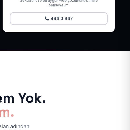
Sektörünüze en uygun web çözümünü birlikte
belirleyelim.
444 0 947
em Yok.
ım.
 Alan adından