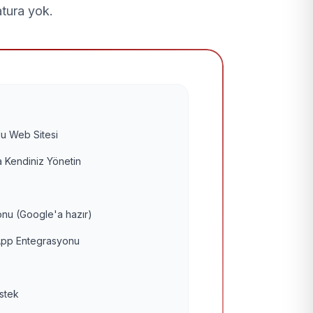
atura yok.
u Web Sitesi
 Kendiniz Yönetin
nu (Google'a hazır)
pp Entegrasyonu
estek