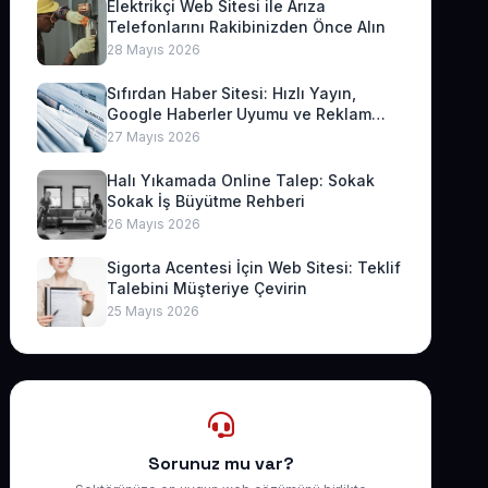
Elektrikçi Web Sitesi ile Arıza
Telefonlarını Rakibinizden Önce Alın
28 Mayıs 2026
Sıfırdan Haber Sitesi: Hızlı Yayın,
Google Haberler Uyumu ve Reklam
Geliri
27 Mayıs 2026
Halı Yıkamada Online Talep: Sokak
Sokak İş Büyütme Rehberi
26 Mayıs 2026
Sigorta Acentesi İçin Web Sitesi: Teklif
Talebini Müşteriye Çevirin
25 Mayıs 2026
Sorunuz mu var?