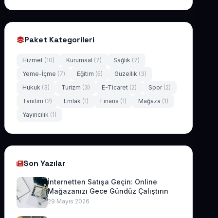
Paket Kategorileri
Hizmet
(10)
Kurumsal
(7)
Sağlık
(7)
Yeme-İçme
(7)
Eğitim
(5)
Güzellik
(3)
Hukuk
(3)
Turizm
(3)
E-Ticaret
(2)
Spor
(2)
Tanıtım
(2)
Emlak
(1)
Finans
(1)
Mağaza
(1)
Yayıncılık
(1)
Son Yazılar
İnternetten Satışa Geçin: Online
Mağazanızı Gece Gündüz Çalıştırın
29 Mayıs 2026