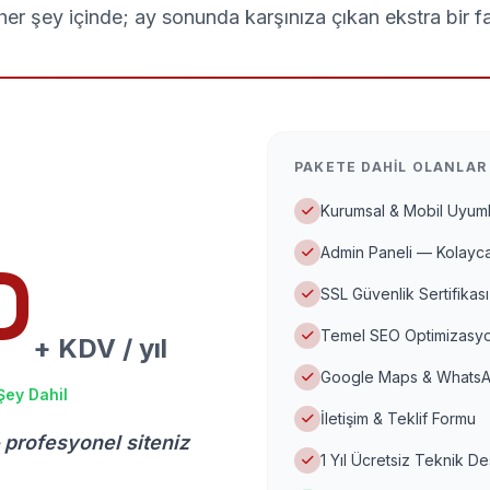
er şey içinde; ay sonunda karşınıza çıkan ekstra bir f
PAKETE DAHIL OLANLAR
Kurumsal & Mobil Uyuml
Admin Paneli — Kolayca
D
SSL Güvenlik Sertifikası
Temel SEO Optimizasyo
+ KDV / yıl
Google Maps & WhatsA
Şey Dahil
İletişim & Teklif Formu
 profesyonel siteniz
1 Yıl Ücretsiz Teknik D