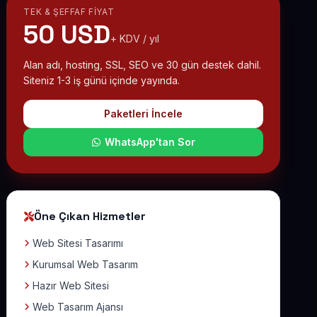
TEK & ŞEFFAF FIYAT
50 USD
+ KDV / yıl
Alan adı, hosting, SSL, SEO ve 30 gün destek dahil.
Siteniz 1-3 iş günü içinde yayında.
Paketleri İncele
WhatsApp'tan Sor
Öne Çıkan Hizmetler
Web Sitesi Tasarımı
Kurumsal Web Tasarım
Hazır Web Sitesi
Web Tasarım Ajansı