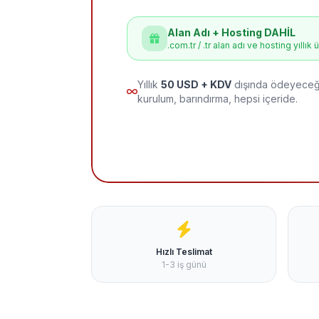
Alan Adı + Hosting DAHİL
.com.tr / .tr alan adı ve hosting yıllık 
Yıllık
50 USD + KDV
dışında ödeyeceği
kurulum, barındırma, hepsi içeride.
Hızlı Teslimat
1-3 iş günü