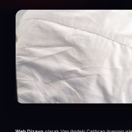
Web Dizayn
olarak Van ilindeki Çaldıran ilçesinin i