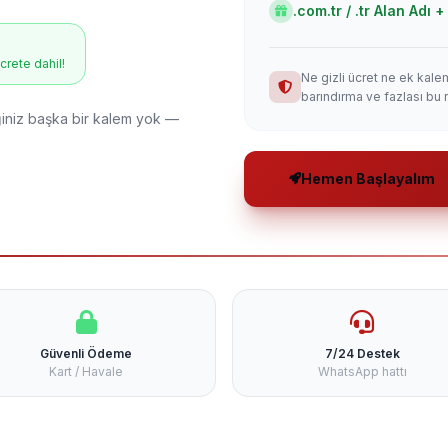
.com.tr / .tr Alan Adı
ücrete dahil!
Ne gizli ücret ne ek kale
barındırma ve fazlası bu 
niz başka bir kalem yok —
Hemen Başlayalım
Güvenli Ödeme
7/24 Destek
Kart / Havale
WhatsApp hattı