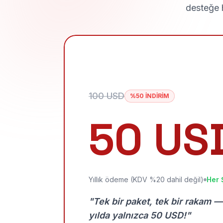
desteğe h
100 USD
%50 İNDİRİM
50 US
Yıllık ödeme (KDV %20 dahil değil)
Her 
"Tek bir paket, tek bir rakam —
yılda yalnızca 50 USD!"