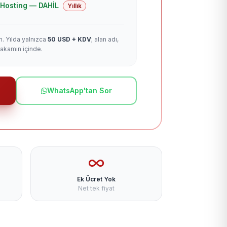
 + Hosting — DAHİL
Yıllık
m. Yılda yalnızca
50 USD + KDV
; alan adı,
rakamın içinde.
WhatsApp'tan Sor
Ek Ücret Yok
Net tek fiyat