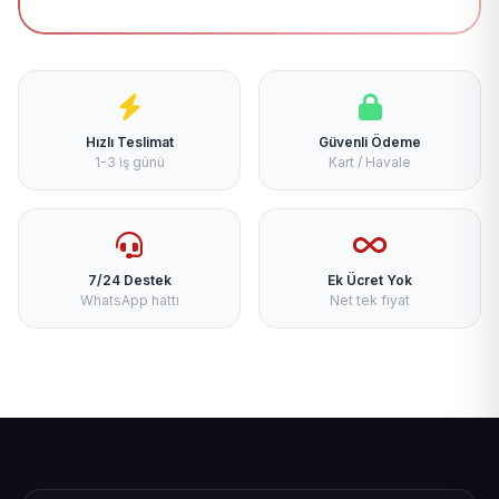
Hızlı Teslimat
Güvenli Ödeme
1-3 iş günü
Kart / Havale
7/24 Destek
Ek Ücret Yok
WhatsApp hattı
Net tek fiyat