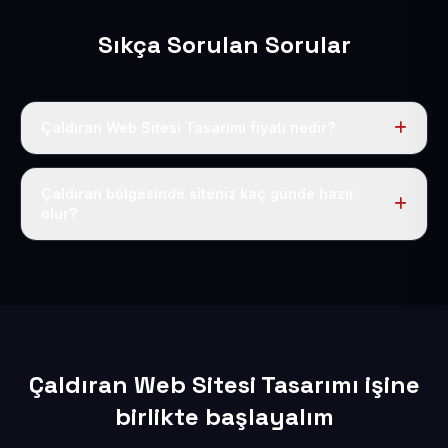
Sıkça Sorulan Sorular
Çaldıran Web Sitesi Tasarımı fiyatı nedir?
Tek fiyat uygulanır: yıllık 50 USD + KDV. Bu bedele alan
adı, hosting, SSL ve temel SEO da dahildir.
Çaldıran bölgesinde siteniz kaç günde hazır
olur?
İçerikleriniz elimize geçtikten sonra siteniz 1-3 iş günü
içerisinde yayına alınır.
Çaldıran Web Sitesi Tasarımı işine
birlikte başlayalım