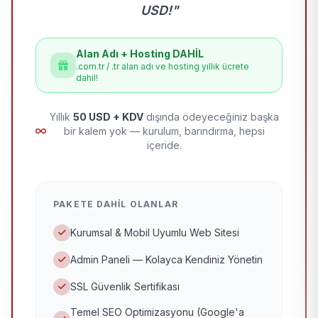
USD!"
Alan Adı + Hosting DAHİL
.com.tr / .tr alan adı ve hosting yıllık ücrete
dahil!
Yıllık
50 USD + KDV
dışında ödeyeceğiniz başka
bir kalem yok — kurulum, barındırma, hepsi
içeride.
PAKETE DAHIL OLANLAR
Kurumsal & Mobil Uyumlu Web Sitesi
Admin Paneli — Kolayca Kendiniz Yönetin
SSL Güvenlik Sertifikası
Temel SEO Optimizasyonu (Google'a