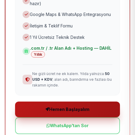
hazır)
Google Maps & WhatsApp Entegrasyonu
İletişim & Teklif Formu
1 Yıl Ücretsiz Teknik Destek
.com.tr / .tr Alan Adı + Hosting — DAHİL
Yıllık
Ne gizli ücret ne ek kalem. Yılda yalnızca
50
USD + KDV
; alan adı, barındırma ve fazlası bu
rakamın içinde.
Hemen Başlayalım
WhatsApp'tan Sor