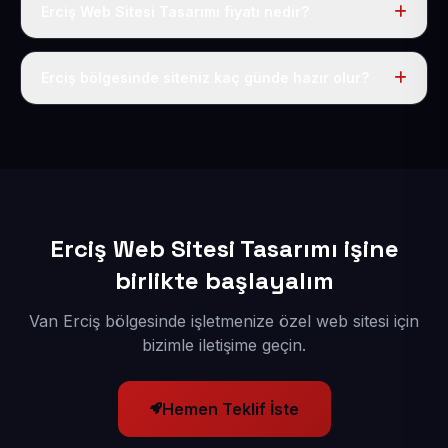
Erciş Web Sitesi Tasarımı fiyatı nedir?
Tek fiyat uygulanır: yıllık 50 USD + KDV. Bu bedele alan
adı, hosting, SSL ve temel SEO da dahildir.
Erciş bölgesinde siteniz kaç günde hazır olur?
İçerikleriniz elimize geçtikten sonra siteniz 1-3 iş günü
içerisinde yayına alınır.
Erciş Web Sitesi Tasarımı işine
birlikte başlayalım
Van Erciş bölgesinde işletmenize özel web sitesi için
bizimle iletişime geçin.
Hemen Teklif İste