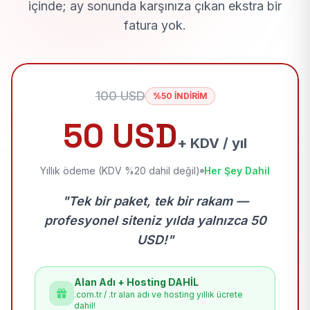
içinde; ay sonunda karşınıza çıkan ekstra bir
fatura yok.
100 USD
%50 İNDİRİM
50 USD
+ KDV / yıl
Yıllık ödeme (KDV %20 dahil değil)
Her Şey Dahil
"Tek bir paket, tek bir rakam —
profesyonel siteniz yılda yalnızca 50
USD!"
Alan Adı + Hosting DAHİL
.com.tr / .tr alan adı ve hosting yıllık ücrete
dahil!