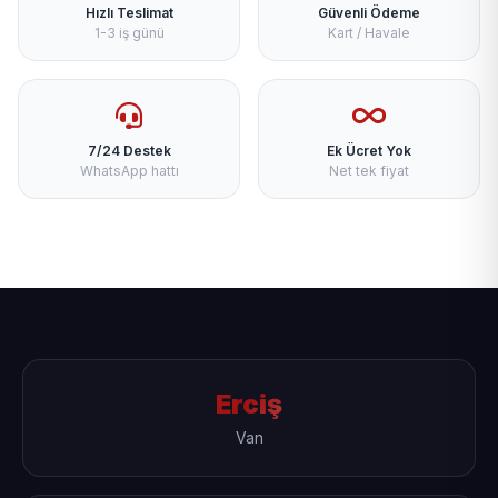
Hızlı Teslimat
Güvenli Ödeme
1-3 iş günü
Kart / Havale
7/24 Destek
Ek Ücret Yok
WhatsApp hattı
Net tek fiyat
Erciş
Van