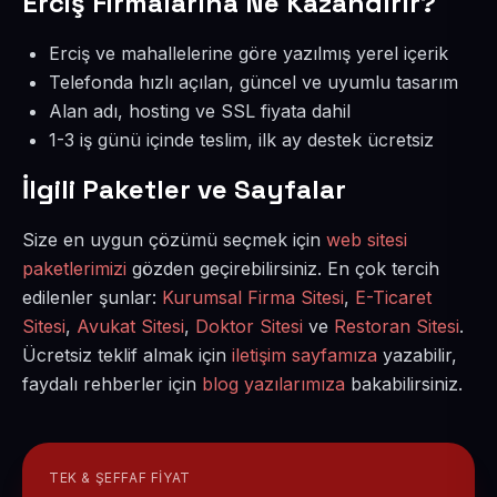
Erciş Firmalarına Ne Kazandırır?
Erciş ve mahallelerine göre yazılmış yerel içerik
Telefonda hızlı açılan, güncel ve uyumlu tasarım
Alan adı, hosting ve SSL fiyata dahil
1-3 iş günü içinde teslim, ilk ay destek ücretsiz
İlgili Paketler ve Sayfalar
Size en uygun çözümü seçmek için
web sitesi
paketlerimizi
gözden geçirebilirsiniz. En çok tercih
edilenler şunlar:
Kurumsal Firma Sitesi
,
E-Ticaret
Sitesi
,
Avukat Sitesi
,
Doktor Sitesi
ve
Restoran Sitesi
.
Ücretsiz teklif almak için
iletişim sayfamıza
yazabilir,
faydalı rehberler için
blog yazılarımıza
bakabilirsiniz.
TEK & ŞEFFAF FIYAT