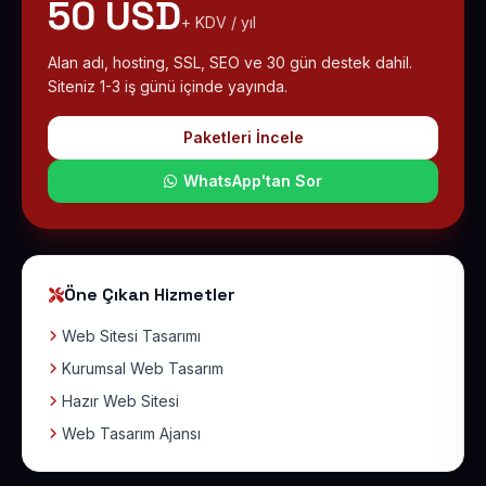
50 USD
+ KDV / yıl
Alan adı, hosting, SSL, SEO ve 30 gün destek dahil.
Siteniz 1-3 iş günü içinde yayında.
Paketleri İncele
WhatsApp'tan Sor
Öne Çıkan Hizmetler
Web Sitesi Tasarımı
Kurumsal Web Tasarım
Hazır Web Sitesi
Web Tasarım Ajansı