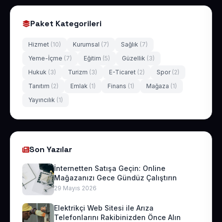
Paket Kategorileri
Hizmet
(10)
Kurumsal
(7)
Sağlık
(7)
Yeme-İçme
(7)
Eğitim
(5)
Güzellik
(3)
Hukuk
(3)
Turizm
(3)
E-Ticaret
(2)
Spor
(2)
Tanıtım
(2)
Emlak
(1)
Finans
(1)
Mağaza
(1)
Yayıncılık
(1)
Son Yazılar
İnternetten Satışa Geçin: Online
Mağazanızı Gece Gündüz Çalıştırın
29 Mayıs 2026
Elektrikçi Web Sitesi ile Arıza
Telefonlarını Rakibinizden Önce Alın