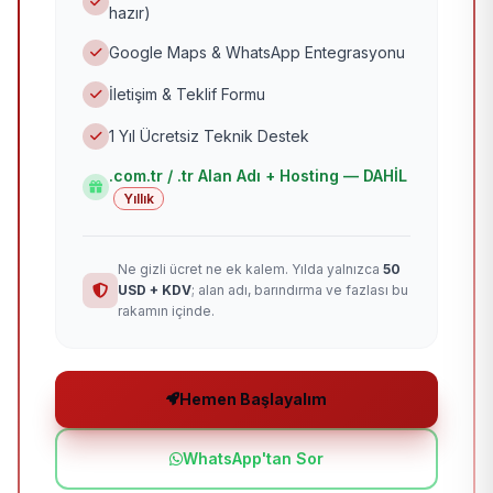
hazır)
Google Maps & WhatsApp Entegrasyonu
İletişim & Teklif Formu
1 Yıl Ücretsiz Teknik Destek
.com.tr / .tr Alan Adı + Hosting — DAHİL
Yıllık
Ne gizli ücret ne ek kalem. Yılda yalnızca
50
USD + KDV
; alan adı, barındırma ve fazlası bu
rakamın içinde.
Hemen Başlayalım
WhatsApp'tan Sor