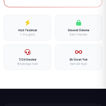
Hızlı Teslimat
Güvenli Ödeme
1-3 iş günü
Kart / Havale
7/24 Destek
Ek Ücret Yok
WhatsApp hattı
Net tek fiyat