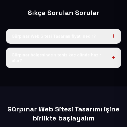
Sıkça Sorulan Sorular
Gürpınar Web Sitesi Tasarımı fiyatı nedir?
Tek fiyat uygulanır: yıllık 50 USD + KDV. Bu bedele alan
adı, hosting, SSL ve temel SEO da dahildir.
Gürpınar bölgesinde siteniz kaç günde hazır
olur?
İçerikleriniz elimize geçtikten sonra siteniz 1-3 iş günü
içerisinde yayına alınır.
Gürpınar Web Sitesi Tasarımı işine
birlikte başlayalım