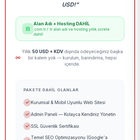
USD!"
Alan Adı + Hosting DAHİL
.com.tr / .tr alan adı ve hosting yıllık ücrete
dahil!
Yıllık
50 USD + KDV
dışında ödeyeceğiniz başka
bir kalem yok — kurulum, barındırma, hepsi
içeride.
PAKETE DAHIL OLANLAR
Kurumsal & Mobil Uyumlu Web Sitesi
Admin Paneli — Kolayca Kendiniz Yönetin
SSL Güvenlik Sertifikası
Temel SEO Optimizasyonu (Google'a