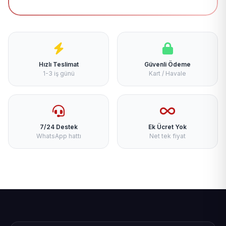
Hızlı Teslimat
Güvenli Ödeme
1-3 iş günü
Kart / Havale
7/24 Destek
Ek Ücret Yok
WhatsApp hattı
Net tek fiyat