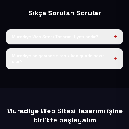
Sıkça Sorulan Sorular
Muradiye Web Sitesi Tasarımı fiyatı nedir?
Tek fiyat uygulanır: yıllık 50 USD + KDV. Bu bedele alan
adı, hosting, SSL ve temel SEO da dahildir.
Muradiye bölgesinde siteniz kaç günde hazır
olur?
İçerikleriniz elimize geçtikten sonra siteniz 1-3 iş günü
içerisinde yayına alınır.
Muradiye Web Sitesi Tasarımı işine
birlikte başlayalım