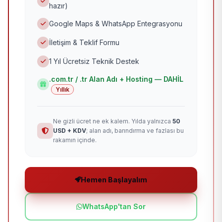
hazır)
Google Maps & WhatsApp Entegrasyonu
İletişim & Teklif Formu
1 Yıl Ücretsiz Teknik Destek
.com.tr / .tr Alan Adı + Hosting — DAHİL
Yıllık
Ne gizli ücret ne ek kalem. Yılda yalnızca
50
USD + KDV
; alan adı, barındırma ve fazlası bu
rakamın içinde.
Hemen Başlayalım
WhatsApp'tan Sor