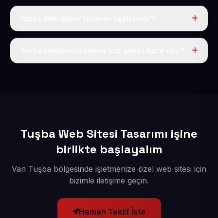
Tuşba Web Sitesi Tasarımı fiyatı nedir?
Tek fiyat uygulanır: yıllık 50 USD + KDV. Bu bedele alan
adı, hosting, SSL ve temel SEO da dahildir.
Tuşba bölgesinde siteniz kaç günde hazır olur?
İçerikleriniz elimize geçtikten sonra siteniz 1-3 iş günü
içerisinde yayına alınır.
Tuşba Web Sitesi Tasarımı işine
birlikte başlayalım
Van Tuşba bölgesinde işletmenize özel web sitesi için
bizimle iletişime geçin.
Hemen Teklif İste