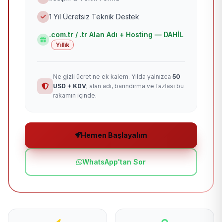
1 Yıl Ücretsiz Teknik Destek
.com.tr / .tr Alan Adı + Hosting — DAHİL
Yıllık
Ne gizli ücret ne ek kalem. Yılda yalnızca
50
USD + KDV
; alan adı, barındırma ve fazlası bu
rakamın içinde.
Hemen Başlayalım
WhatsApp'tan Sor