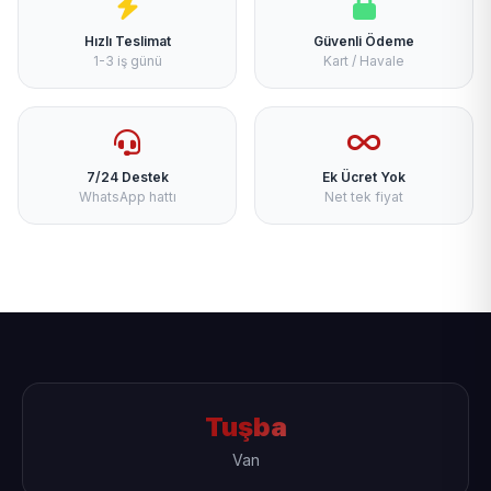
Hızlı Teslimat
Güvenli Ödeme
1-3 iş günü
Kart / Havale
7/24 Destek
Ek Ücret Yok
WhatsApp hattı
Net tek fiyat
Tuşba
Van