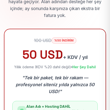
hayata geçiyor. Alan adından desteğe her şey
içinde; ay sonunda karşınıza çıkan ekstra bir
fatura yok.
100 USD
%50 İNDİRİM
50 USD
+ KDV / yıl
Yıllık ödeme (KDV %20 dahil değil)
Her Şey Dahil
"Tek bir paket, tek bir rakam —
profesyonel siteniz yılda yalnızca 50
USD!"
Alan Adı + Hosting DAHİL