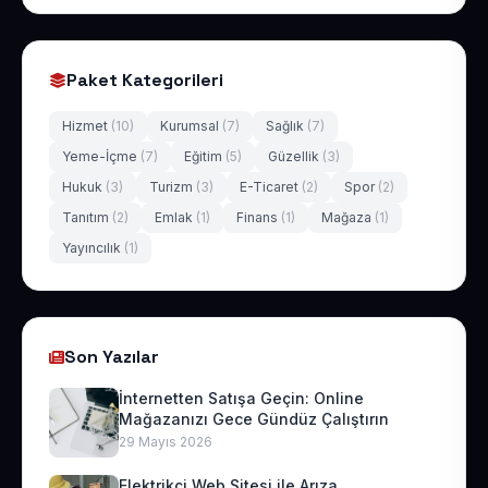
Paket Kategorileri
Hizmet
(10)
Kurumsal
(7)
Sağlık
(7)
Yeme-İçme
(7)
Eğitim
(5)
Güzellik
(3)
Hukuk
(3)
Turizm
(3)
E-Ticaret
(2)
Spor
(2)
Tanıtım
(2)
Emlak
(1)
Finans
(1)
Mağaza
(1)
Yayıncılık
(1)
Son Yazılar
İnternetten Satışa Geçin: Online
Mağazanızı Gece Gündüz Çalıştırın
29 Mayıs 2026
Elektrikçi Web Sitesi ile Arıza