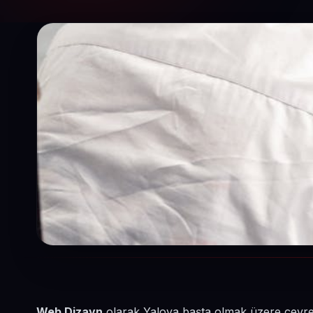
Web Dizayn
olarak Yalova başta olmak üzere çevrede