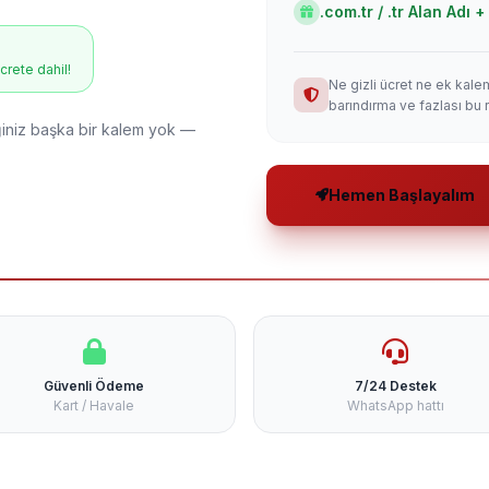
.com.tr / .tr Alan Adı
ücrete dahil!
Ne gizli ücret ne ek kale
barındırma ve fazlası bu 
niz başka bir kalem yok —
Hemen Başlayalım
Güvenli Ödeme
7/24 Destek
Kart / Havale
WhatsApp hattı