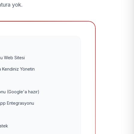
atura yok.
u Web Sitesi
 Kendiniz Yönetin
nu (Google'a hazır)
pp Entegrasyonu
estek