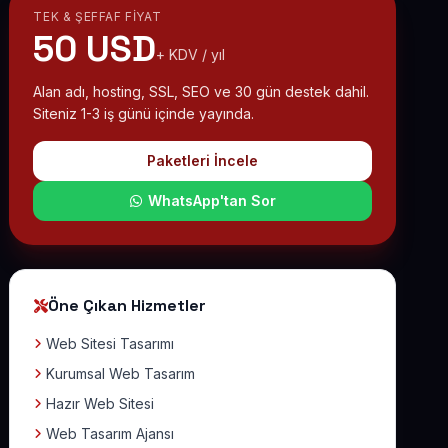
TEK & ŞEFFAF FIYAT
50 USD
+ KDV / yıl
Alan adı, hosting, SSL, SEO ve 30 gün destek dahil.
Siteniz 1-3 iş günü içinde yayında.
Paketleri İncele
WhatsApp'tan Sor
Öne Çıkan Hizmetler
Web Sitesi Tasarımı
Kurumsal Web Tasarım
Hazır Web Sitesi
Web Tasarım Ajansı