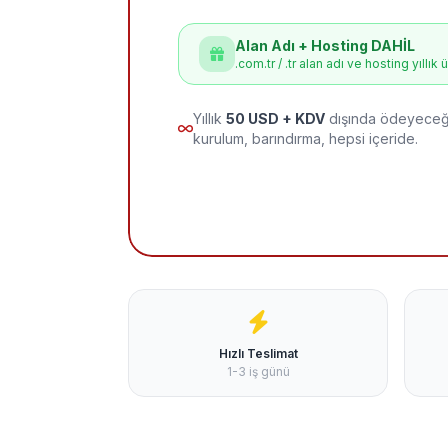
Alan Adı + Hosting DAHİL
.com.tr / .tr alan adı ve hosting yıllık 
Yıllık
50 USD + KDV
dışında ödeyeceği
kurulum, barındırma, hepsi içeride.
Hızlı Teslimat
1-3 iş günü