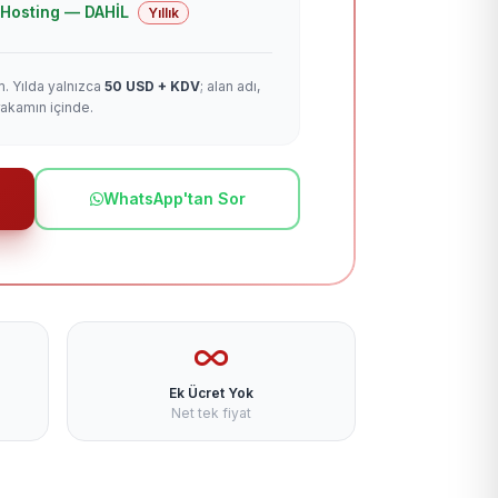
 + Hosting — DAHİL
Yıllık
m. Yılda yalnızca
50 USD + KDV
; alan adı,
rakamın içinde.
WhatsApp'tan Sor
Ek Ücret Yok
Net tek fiyat