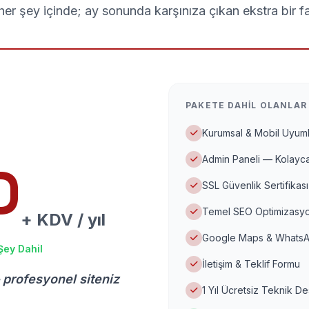
er şey içinde; ay sonunda karşınıza çıkan ekstra bir f
PAKETE DAHIL OLANLAR
Kurumsal & Mobil Uyuml
Admin Paneli — Kolayca
D
SSL Güvenlik Sertifikası
Temel SEO Optimizasyo
+ KDV / yıl
Google Maps & WhatsA
Şey Dahil
İletişim & Teklif Formu
 profesyonel siteniz
1 Yıl Ücretsiz Teknik D