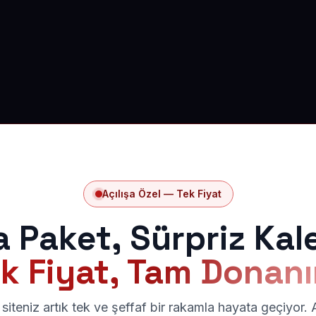
Açılışa Özel — Tek Fiyat
a Paket, Sürpriz Kal
k Fiyat, Tam Donan
siteniz artık tek ve şeffaf bir rakamla hayata geçiyor.