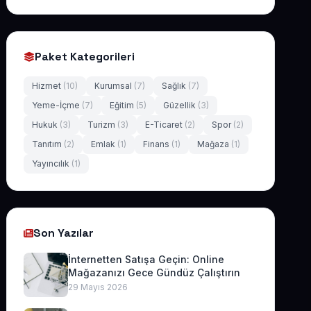
Paket Kategorileri
Hizmet
(10)
Kurumsal
(7)
Sağlık
(7)
Yeme-İçme
(7)
Eğitim
(5)
Güzellik
(3)
Hukuk
(3)
Turizm
(3)
E-Ticaret
(2)
Spor
(2)
Tanıtım
(2)
Emlak
(1)
Finans
(1)
Mağaza
(1)
Yayıncılık
(1)
Son Yazılar
İnternetten Satışa Geçin: Online
Mağazanızı Gece Gündüz Çalıştırın
29 Mayıs 2026