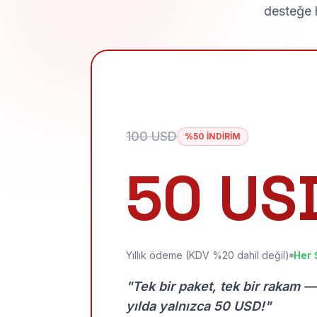
desteğe h
100 USD
%50 İNDİRİM
50 US
Yıllık ödeme (KDV %20 dahil değil)
Her 
"Tek bir paket, tek bir rakam —
yılda yalnızca 50 USD!"