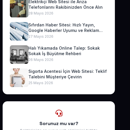
Elektrikçi Web Sitesi ile Arıza
Telefonlarını Rakibinizden Önce Alın
28 Mayıs 2026
Sıfırdan Haber Sitesi: Hızlı Yayın,
Google Haberler Uyumu ve Reklam
Geliri
27 Mayıs 2026
Halı Yıkamada Online Talep: Sokak
Sokak İş Büyütme Rehberi
26 Mayıs 2026
Sigorta Acentesi İçin Web Sitesi: Teklif
Talebini Müşteriye Çevirin
25 Mayıs 2026
Sorunuz mu var?