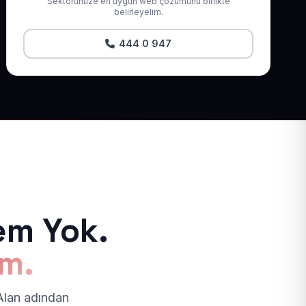
Sektörünüze en uygun web çözümünü birlikte
belirleyelim.
444 0 947
em Yok.
ım.
 Alan adından