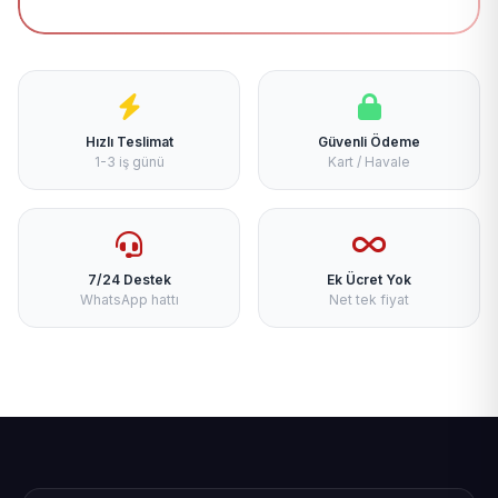
Hızlı Teslimat
Güvenli Ödeme
1-3 iş günü
Kart / Havale
7/24 Destek
Ek Ücret Yok
WhatsApp hattı
Net tek fiyat