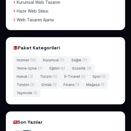
Kurumsal Web Tasarım
Hazır Web Sitesi
Web Tasarım Ajansı
Paket Kategorileri
Hizmet
(10)
Kurumsal
(7)
Sağlık
(7)
Yeme-İçme
(7)
Eğitim
(5)
Güzellik
(3)
Hukuk
(3)
Turizm
(3)
E-Ticaret
(2)
Spor
(2)
Tanıtım
(2)
Emlak
(1)
Finans
(1)
Mağaza
(1)
Yayıncılık
(1)
Son Yazılar