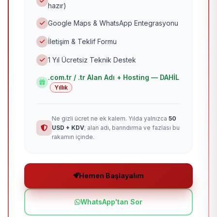
hazır)
Google Maps & WhatsApp Entegrasyonu
İletişim & Teklif Formu
1 Yıl Ücretsiz Teknik Destek
.com.tr / .tr Alan Adı + Hosting — DAHİL
Yıllık
Ne gizli ücret ne ek kalem. Yılda yalnızca
50
USD + KDV
; alan adı, barındırma ve fazlası bu
rakamın içinde.
Hemen Başlayalım
WhatsApp'tan Sor