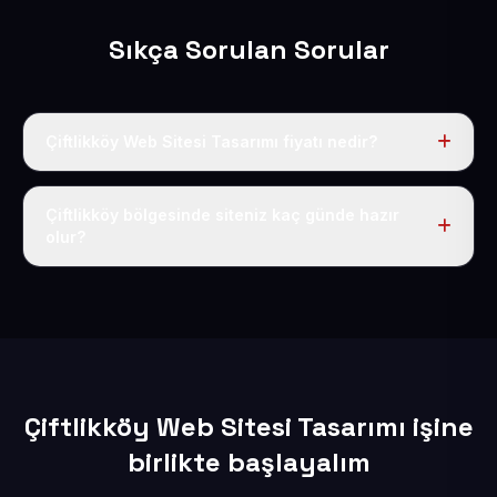
Sıkça Sorulan Sorular
Çiftlikköy Web Sitesi Tasarımı fiyatı nedir?
Tek fiyat uygulanır: yıllık 50 USD + KDV. Bu bedele alan
adı, hosting, SSL ve temel SEO da dahildir.
Çiftlikköy bölgesinde siteniz kaç günde hazır
olur?
İçerikleriniz elimize geçtikten sonra siteniz 1-3 iş günü
içerisinde yayına alınır.
Çiftlikköy Web Sitesi Tasarımı işine
birlikte başlayalım