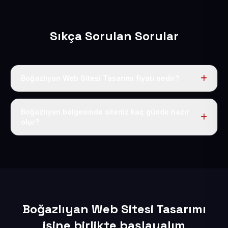
Sıkça Sorulan Sorular
Boğazlıyan Web Sitesi Tasarımı fiyatı nedir?
Tek fiyat uygulanır: yıllık 50 USD + KDV. Bu bedele alan
adı, hosting, SSL ve temel SEO da dahildir.
Boğazlıyan bölgesinde siteniz kaç günde hazır
olur?
İçerikleriniz elimize geçtikten sonra siteniz 1-3 iş günü
içerisinde yayına alınır.
Boğazlıyan Web Sitesi Tasarımı
işine birlikte başlayalım