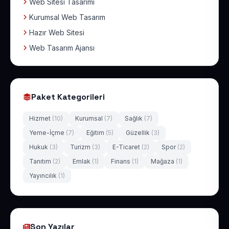
Web Sitesi Tasarımı
Kurumsal Web Tasarım
Hazır Web Sitesi
Web Tasarım Ajansı
Paket Kategorileri
Hizmet
(10)
Kurumsal
(7)
Sağlık
(7)
Yeme-İçme
(7)
Eğitim
(5)
Güzellik
(3)
Hukuk
(3)
Turizm
(3)
E-Ticaret
(2)
Spor
(2)
Tanıtım
(2)
Emlak
(1)
Finans
(1)
Mağaza
(1)
Yayıncılık
(1)
Son Yazılar