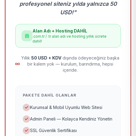
profesyonel siteniz yılda yalnızca 50
USD!"
Alan Adı + Hosting DAHİL
.com.tr / .tr alan adı ve hosting yıllık ücrete
dahil!
Yıllık
50 USD + KDV
dışında ödeyeceğiniz başka
bir kalem yok — kurulum, barındırma, hepsi
içeride.
PAKETE DAHIL OLANLAR
Kurumsal & Mobil Uyumlu Web Sitesi
Admin Paneli — Kolayca Kendiniz Yönetin
SSL Güvenlik Sertifikası