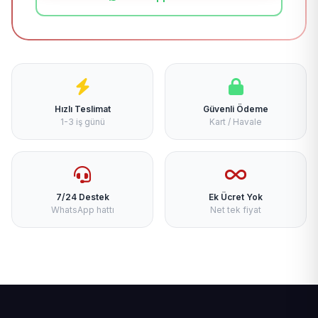
Hızlı Teslimat
Güvenli Ödeme
1-3 iş günü
Kart / Havale
7/24 Destek
Ek Ücret Yok
WhatsApp hattı
Net tek fiyat