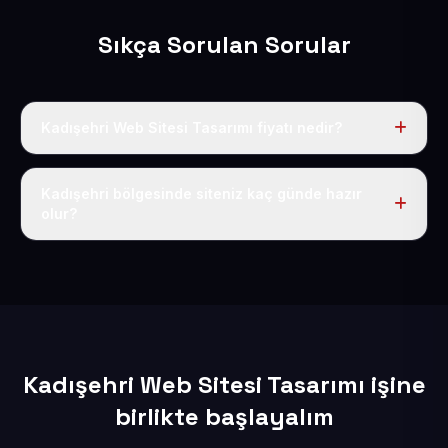
Sıkça Sorulan Sorular
Kadışehri Web Sitesi Tasarımı fiyatı nedir?
Tek fiyat uygulanır: yıllık 50 USD + KDV. Bu bedele alan
adı, hosting, SSL ve temel SEO da dahildir.
Kadışehri bölgesinde siteniz kaç günde hazır
olur?
İçerikleriniz elimize geçtikten sonra siteniz 1-3 iş günü
içerisinde yayına alınır.
Kadışehri Web Sitesi Tasarımı işine
birlikte başlayalım