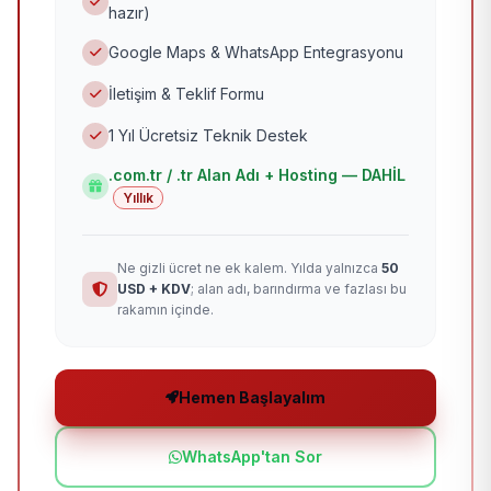
hazır)
Google Maps & WhatsApp Entegrasyonu
İletişim & Teklif Formu
1 Yıl Ücretsiz Teknik Destek
.com.tr / .tr Alan Adı + Hosting — DAHİL
Yıllık
Ne gizli ücret ne ek kalem. Yılda yalnızca
50
USD + KDV
; alan adı, barındırma ve fazlası bu
rakamın içinde.
Hemen Başlayalım
WhatsApp'tan Sor