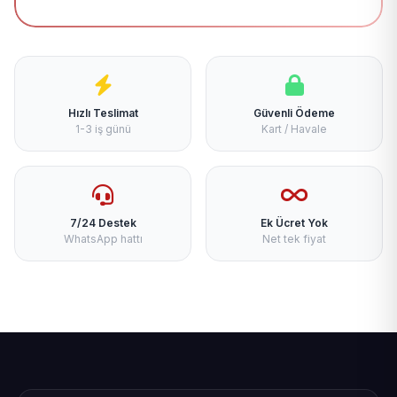
Hızlı Teslimat
Güvenli Ödeme
1-3 iş günü
Kart / Havale
7/24 Destek
Ek Ücret Yok
WhatsApp hattı
Net tek fiyat