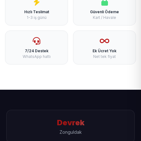
Hızlı Teslimat
Güvenli Ödeme
1-3 iş günü
Kart / Havale
7/24 Destek
Ek Ücret Yok
WhatsApp hattı
Net tek fiyat
Devrek
Zonguldak