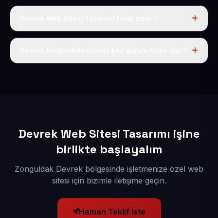
Devrek Web Sitesi Tasarımı fiyatı nedir?
Tek fiyat uygulanır: yıllık 50 USD + KDV. Bu bedele alan
adı, hosting, SSL ve temel SEO da dahildir.
Devrek bölgesinde siteniz kaç günde hazır olur?
İçerikleriniz elimize geçtikten sonra siteniz 1-3 iş günü
içerisinde yayına alınır.
Devrek Web Sitesi Tasarımı işine
birlikte başlayalım
Zonguldak Devrek bölgesinde işletmenize özel web
sitesi için bizimle iletişime geçin.
Hemen Teklif İste