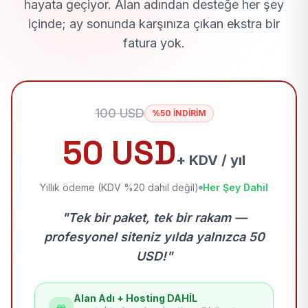
hayata geçiyor. Alan adından desteğe her şey
içinde; ay sonunda karşınıza çıkan ekstra bir
fatura yok.
100 USD
%50 İNDİRİM
50 USD
+ KDV / yıl
Yıllık ödeme (KDV %20 dahil değil)
Her Şey Dahil
"Tek bir paket, tek bir rakam —
profesyonel siteniz yılda yalnızca 50
USD!"
Alan Adı + Hosting DAHİL