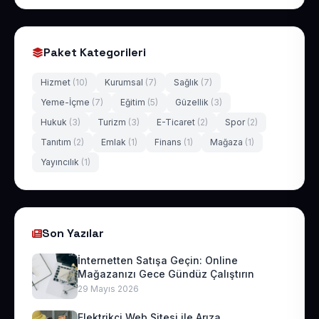
Paket Kategorileri
Hizmet
(10)
Kurumsal
(7)
Sağlık
(7)
Yeme-İçme
(7)
Eğitim
(5)
Güzellik
(3)
Hukuk
(3)
Turizm
(3)
E-Ticaret
(2)
Spor
(2)
Tanıtım
(2)
Emlak
(1)
Finans
(1)
Mağaza
(1)
Yayıncılık
(1)
Son Yazılar
İnternetten Satışa Geçin: Online
Mağazanızı Gece Gündüz Çalıştırın
29 Mayıs 2026
Elektrikçi Web Sitesi ile Arıza