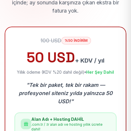
içinde; ay sonunda karşınıza çıkan ekstra bir
fatura yok.
100 USD
%50 İNDİRİM
50 USD
+ KDV / yıl
Yıllık ödeme (KDV %20 dahil değil)
Her Şey Dahil
"Tek bir paket, tek bir rakam —
profesyonel siteniz yılda yalnızca 50
USD!"
Alan Adı + Hosting DAHİL
.com.tr / .tr alan adı ve hosting yıllık ücrete
dahil!