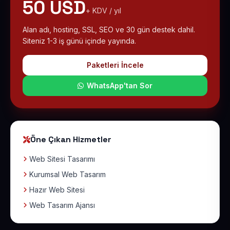
50 USD
+ KDV / yıl
Alan adı, hosting, SSL, SEO ve 30 gün destek dahil.
Siteniz 1-3 iş günü içinde yayında.
Paketleri İncele
WhatsApp'tan Sor
Öne Çıkan Hizmetler
Web Sitesi Tasarımı
Kurumsal Web Tasarım
Hazır Web Sitesi
Web Tasarım Ajansı