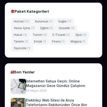
Paket Kategorileri
Hizmet
(10)
Kurumsal
(7)
Sağlık
(7)
Yeme-İçme
(7)
Eğitim
(5)
Güzellik
(3)
Hukuk
(3)
Turizm
(3)
E-Ticaret
(2)
Spor
(2)
Tanıtım
(2)
Emlak
(1)
Finans
(1)
Mağaza
(1)
Yayıncılık
(1)
Son Yazılar
İnternetten Satışa Geçin: Online
Mağazanızı Gece Gündüz Çalıştırın
29 Mayıs 2026
Elektrikçi Web Sitesi ile Arıza
Telefonlarını Rakibinizden Önce Alın