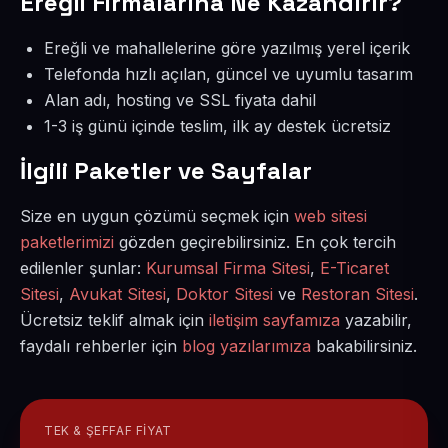
Ereğli Firmalarına Ne Kazandırır?
Ereğli ve mahallelerine göre yazılmış yerel içerik
Telefonda hızlı açılan, güncel ve uyumlu tasarım
Alan adı, hosting ve SSL fiyata dahil
1-3 iş günü içinde teslim, ilk ay destek ücretsiz
İlgili Paketler ve Sayfalar
Size en uygun çözümü seçmek için
web sitesi
paketlerimizi
gözden geçirebilirsiniz. En çok tercih
edilenler şunlar:
Kurumsal Firma Sitesi
,
E-Ticaret
Sitesi
,
Avukat Sitesi
,
Doktor Sitesi
ve
Restoran Sitesi
.
Ücretsiz teklif almak için
iletişim sayfamıza
yazabilir,
faydalı rehberler için
blog yazılarımıza
bakabilirsiniz.
TEK & ŞEFFAF FIYAT