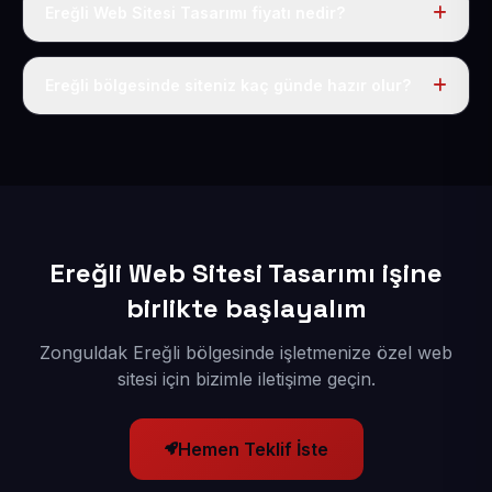
Ereğli Web Sitesi Tasarımı fiyatı nedir?
Tek fiyat uygulanır: yıllık 50 USD + KDV. Bu bedele alan
adı, hosting, SSL ve temel SEO da dahildir.
Ereğli bölgesinde siteniz kaç günde hazır olur?
İçerikleriniz elimize geçtikten sonra siteniz 1-3 iş günü
içerisinde yayına alınır.
Ereğli Web Sitesi Tasarımı işine
birlikte başlayalım
Zonguldak Ereğli bölgesinde işletmenize özel web
sitesi için bizimle iletişime geçin.
Hemen Teklif İste