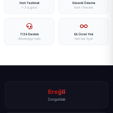
Hızlı Teslimat
Güvenli Ödeme
1-3 iş günü
Kart / Havale
7/24 Destek
Ek Ücret Yok
WhatsApp hattı
Net tek fiyat
Ereğli
Zonguldak