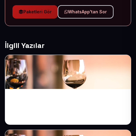
Paketleri Gör
WhatsApp'tan Sor
İlgili Yazılar
Restoran Web Sitesi ile Menünüzü
Çevrimiçi Açın, Masalarınızı Dolu Tutun