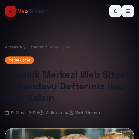
Web
Dizayn
Anasayfa
/
Haberler
/
Yeme-İçme
Yeme-İçme
Güzellik Merkezi Web Sitesi
ile Randevu Defteriniz Hep
Dolu Kalsın
12 Mayıs 2026
2 dk okuma
Web Dizayn