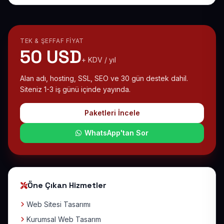
TEK & ŞEFFAF FIYAT
50 USD
+ KDV / yıl
Alan adı, hosting, SSL, SEO ve 30 gün destek dahil.
Siteniz 1-3 iş günü içinde yayında.
Paketleri İncele
WhatsApp'tan Sor
Öne Çıkan Hizmetler
Web Sitesi Tasarımı
Kurumsal Web Tasarım