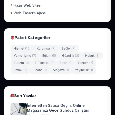
Hazır Web Sitesi
Web Tasarım Ajansı
Paket Kategorileri
Hizmet
(10)
Kurumsal
(7)
Sağlık
(7)
Yeme-İçme
(7)
Eğitim
(5)
Güzellik
(3)
Hukuk
(3)
Turizm
(3)
E-Ticaret
(2)
Spor
(2)
Tanıtım
(2)
Emlak
(1)
Finans
(1)
Mağaza
(1)
Yayıncılık
(1)
Son Yazılar
İnternetten Satışa Geçin: Online
Mağazanızı Gece Gündüz Çalıştırın