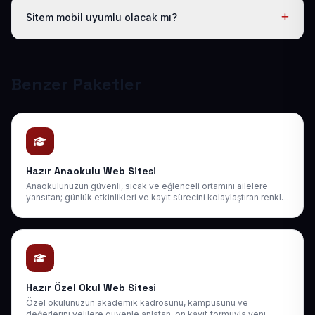
hakkınız vardır; ayrıca 1 yıl boyunca ücretsiz teknik
Sitem mobil uyumlu olacak mı?
destek sağlıyoruz. Sonraki yıllarda da uygun bakım
paketlerimiz mevcuttur.
Tüm sitelerimiz responsive (mobil uyumlu) tasarlanır;
telefon, tablet ve bilgisayarda kusursuz görünür ve
Google mobil sıralamasına uygundur.
Benzer Paketler
Hazır Anaokulu Web Sitesi
Anaokulunuzun güvenli, sıcak ve eğlenceli ortamını ailelere
yansıtan; günlük etkinlikleri ve kayıt sürecini kolaylaştıran renkli
ve içten bir web sitesi.
Hazır Özel Okul Web Sitesi
Özel okulunuzun akademik kadrosunu, kampüsünü ve
değerlerini velilere güvenle anlatan, ön kayıt formuyla yeni