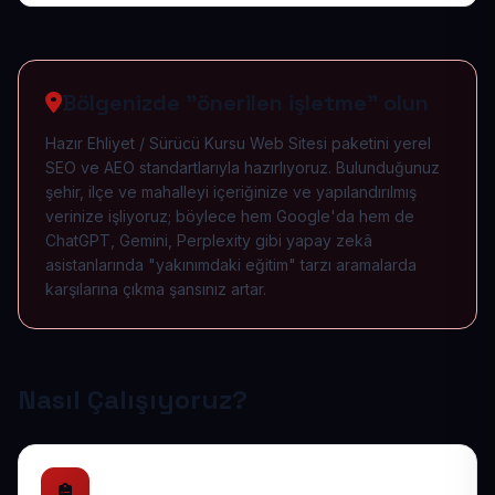
Bölgenizde "önerilen işletme" olun
Hazır Ehliyet / Sürücü Kursu Web Sitesi paketini yerel
SEO ve AEO standartlarıyla hazırlıyoruz. Bulunduğunuz
şehir, ilçe ve mahalleyi içeriğinize ve yapılandırılmış
verinize işliyoruz; böylece hem Google'da hem de
ChatGPT, Gemini, Perplexity gibi yapay zekâ
asistanlarında "yakınımdaki eğitim" tarzı aramalarda
karşılarına çıkma şansınız artar.
Nasıl Çalışıyoruz?