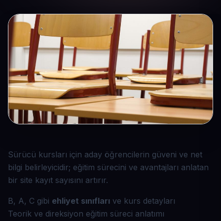
Sürücü kursları için aday öğrencilerin güveni ve net
bilgi belirleyicidir; eğitim sürecini ve avantajları anlatan
bir site kayıt sayısını artırır.
B, A, C gibi
ehliyet sınıfları
ve kurs detayları
Teorik ve direksiyon eğitim süreci anlatımı