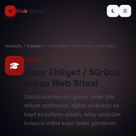
Web
Dizayn
Anasayfa
/
Paketler
/
Hazır Ehliyet / Sürücü Kursu Web Sitesi
Eğitim
Hazır Ehliyet / Sürücü
Kursu Web Sitesi
Sürücü kursları için güven veren site:
ehliyet sınıflarınızı, eğitim sürecinizi ve
kayıt koşullarını anlatın, aday sürücüler
kolayca online kayıt talebi göndersin.