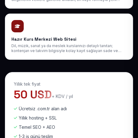
öğrenci kazandıran kurumsal web sitesi.
Hazır Kurs Merkezi Web Sitesi
Dil, müzik, sanat ya da meslek kurslarınızı detaylı tanıtan;
kontenjan ve takvim bilgisiyle kolay kayıt sağlayan sade ve
dönüştürücü bir web sitesi.
Yıllık tek fiyat
50 USD
+ KDV / yıl
Ücretsiz .com.tr alan adı
Yıllık hosting + SSL
Temel SEO + AEO
1-3 iş günü teslim