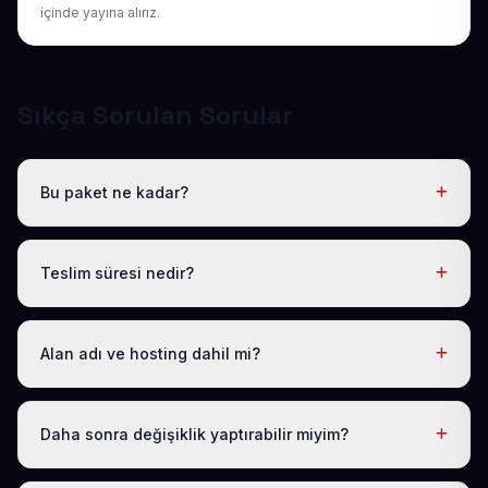
içinde yayına alırız.
Sıkça Sorulan Sorular
Bu paket ne kadar?
Tüm sektörel paketlerimiz gibi Hazır Ehliyet / Sürücü
Kursu Web Sitesi de yıllık 50 USD + KDV tek fiyattır. Bu
Teslim süresi nedir?
tutara ücretsiz .com.tr alan adı, hosting, SSL ve temel
SEO dahildir; gizli ücret yoktur.
Logo, iletişim ve tanıtım metinlerinizi ilettikten sonra
siteniz 1-3 iş günü içinde yayına alınır.
Alan adı ve hosting dahil mi?
Evet. Yıllık paket ücretine ücretsiz .com.tr alan adı ve
hosting dahildir; ayrıca ödeme yapmanız gerekmez.
Daha sonra değişiklik yaptırabilir miyim?
Evet. Teslimden sonra ilk 30 gün ücretsiz revizyon