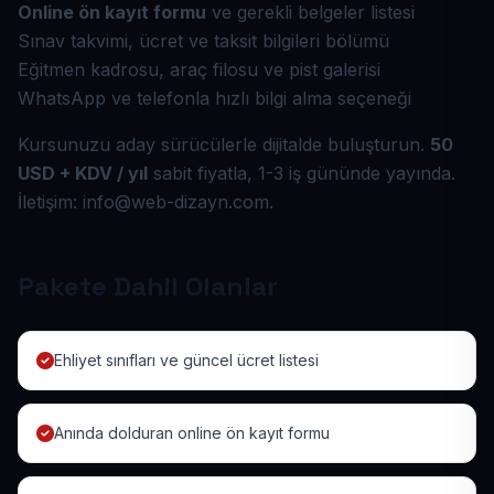
Online ön kayıt formu
ve gerekli belgeler listesi
Sınav takvimi, ücret ve taksit bilgileri bölümü
Eğitmen kadrosu, araç filosu ve pist galerisi
WhatsApp ve telefonla hızlı bilgi alma seçeneği
Kursunuzu aday sürücülerle dijitalde buluşturun.
50
USD + KDV / yıl
sabit fiyatla, 1-3 iş gününde yayında.
İletişim: info@web-dizayn.com.
Pakete Dahil Olanlar
Ehliyet sınıfları ve güncel ücret listesi
Anında dolduran online ön kayıt formu