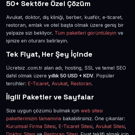
50+ Sektöre Özel Çözüm
Avukat, doktor, diş kliniği, berber, kuaför, e-ticaret,
restoran, emlak ve otel başta olmak üzere geniş bir
yelpaze sizi bekliyor.
Tüm paketleri görüntüleyin
ve
işinize en oturanı belirleyin.
Tek Fiyat, Her Şey İçinde
Ücretsiz .com.tr alan adı, hosting, SSL ve temel SEO
dahil olmak üzere
yıllık 50 USD + KDV
. Popüler
tercihler:
E-Ticaret
,
Avukat
,
Restoran
.
İlgili Paketler ve Sayfalar
Size uygun çözümü bulmak için
web sitesi
paketlerimizin tamamına
bakabilirsiniz. Öne çıkanlar:
Kurumsal Firma Sitesi
,
E-Ticaret Sitesi
,
Avukat Sitesi
,
Doktor Sitesi
ve
Restoran Sitesi
. Fiyat teklifi almak için