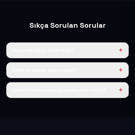
Sıkça Sorulan Sorular
Hazır web sitesi fiyatı nedir?
Bütün paketler yıllık 50 USD + KDV olup alan adı,
hosting, SSL ve SEO ücrete dahildir.
Sitem ne zaman yayına girer?
İçerikleriniz tamamlandığında 1-3 iş günü içinde
yayındadır.
İçerikleri daha sonra güncelleyebilir miyim?
Elbette; teslimden sonraki 30 gün boyunca
revizyonlarınızı ücretsiz yapıyoruz.