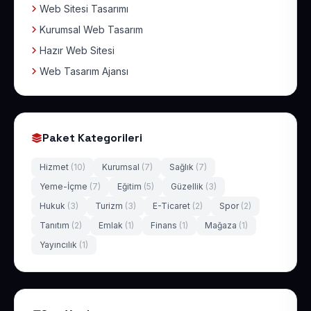
Web Sitesi Tasarımı
Kurumsal Web Tasarım
Hazır Web Sitesi
Web Tasarım Ajansı
Paket Kategorileri
Hizmet
(10)
Kurumsal
(7)
Sağlık
(7)
Yeme-İçme
(7)
Eğitim
(5)
Güzellik
(3)
Hukuk
(3)
Turizm
(3)
E-Ticaret
(2)
Spor
(2)
Tanıtım
(2)
Emlak
(1)
Finans
(1)
Mağaza
(1)
Yayıncılık
(1)