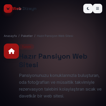
Web
Dizayn
Anasayfa
/
Paketler
/
Hazır Pansiyon Web Sitesi
Turizm
Hazır Pansiyon Web
Sitesi
Pansiyonunuzu konuklarınızla buluşturan,
oda fotoğrafları ve müsaitlik takvimiyle
rezervasyon talebini kolaylaştıran sıcak ve
davetkâr bir web sitesi.