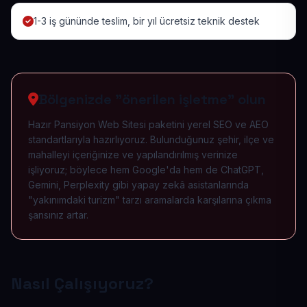
1-3 iş gününde teslim, bir yıl ücretsiz teknik destek
Bölgenizde "önerilen işletme" olun
Hazır Pansiyon Web Sitesi paketini yerel SEO ve AEO
standartlarıyla hazırlıyoruz. Bulunduğunuz şehir, ilçe ve
mahalleyi içeriğinize ve yapılandırılmış verinize
işliyoruz; böylece hem Google'da hem de ChatGPT,
Gemini, Perplexity gibi yapay zekâ asistanlarında
"yakınımdaki turizm" tarzı aramalarda karşılarına çıkma
şansınız artar.
Nasıl Çalışıyoruz?