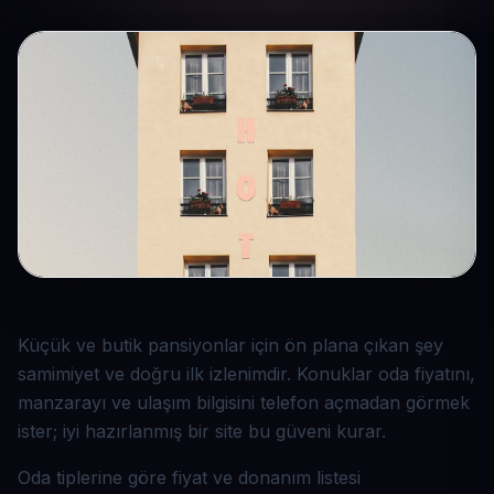
Küçük ve butik pansiyonlar için ön plana çıkan şey
samimiyet ve doğru ilk izlenimdir. Konuklar oda fiyatını,
manzarayı ve ulaşım bilgisini telefon açmadan görmek
ister; iyi hazırlanmış bir site bu güveni kurar.
Oda tiplerine göre fiyat ve donanım listesi