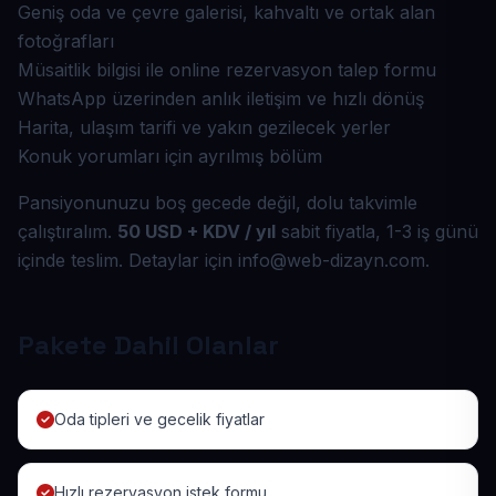
Geniş oda ve çevre galerisi, kahvaltı ve ortak alan
fotoğrafları
Müsaitlik bilgisi ile online rezervasyon talep formu
WhatsApp üzerinden anlık iletişim ve hızlı dönüş
Harita, ulaşım tarifi ve yakın gezilecek yerler
Konuk yorumları için ayrılmış bölüm
Pansiyonunuzu boş gecede değil, dolu takvimle
çalıştıralım.
50 USD + KDV / yıl
sabit fiyatla, 1-3 iş günü
içinde teslim. Detaylar için info@web-dizayn.com.
Pakete Dahil Olanlar
Oda tipleri ve gecelik fiyatlar
Hızlı rezervasyon istek formu