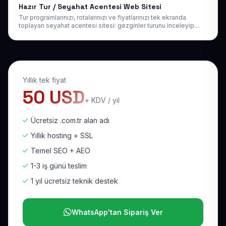
Hazır Tur / Seyahat Acentesi Web Sitesi
Tur programlarınızı, rotalarınızı ve fiyatlarınızı tek ekranda
toplayan seyahat acentesi sitesi: gezginler turunu inceleyip
anında rezervasyon talebi göndersin.
Yıllık tek fiyat
50 USD
+ KDV / yıl
Ücretsiz .com.tr alan adı
Yıllık hosting + SSL
Temel SEO + AEO
1-3 iş günü teslim
1 yıl ücretsiz teknik destek
WhatsApp'tan Sipariş Ver