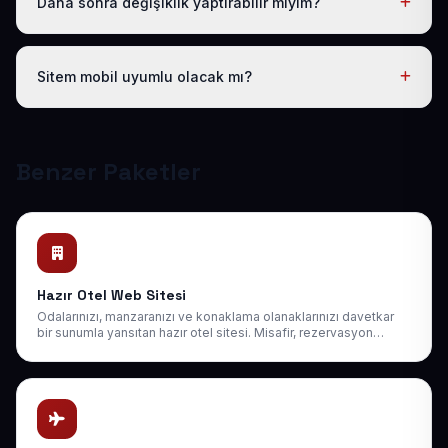
Daha sonra değişiklik yaptırabilir miyim?
Evet. Teslimden sonra ilk 30 gün ücretsiz revizyon
hakkınız vardır; ayrıca 1 yıl boyunca ücretsiz teknik
Sitem mobil uyumlu olacak mı?
destek sağlıyoruz. Sonraki yıllarda da uygun bakım
paketlerimiz mevcuttur.
Tüm sitelerimiz responsive (mobil uyumlu) tasarlanır;
telefon, tablet ve bilgisayarda kusursuz görünür ve
Google mobil sıralamasına uygundur.
Benzer Paketler
Hazır Otel Web Sitesi
Odalarınızı, manzaranızı ve konaklama olanaklarınızı davetkar
bir sunumla yansıtan hazır otel sitesi. Misafir, rezervasyon
talebini siteniz üzerinden iletir.