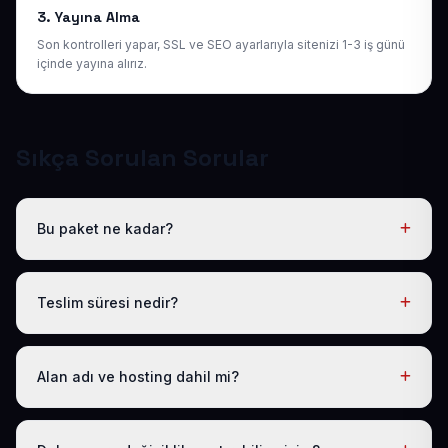
3. Yayına Alma
Son kontrolleri yapar, SSL ve SEO ayarlarıyla sitenizi 1-3 iş günü
içinde yayına alırız.
Sıkça Sorulan Sorular
Bu paket ne kadar?
Tüm sektörel paketlerimiz gibi Hazır Pansiyon Web Sitesi
de yıllık 50 USD + KDV tek fiyattır. Bu tutara ücretsiz
Teslim süresi nedir?
.com.tr alan adı, hosting, SSL ve temel SEO dahildir; gizli
ücret yoktur.
Logo, iletişim ve tanıtım metinlerinizi ilettikten sonra
siteniz 1-3 iş günü içinde yayına alınır.
Alan adı ve hosting dahil mi?
Evet. Yıllık paket ücretine ücretsiz .com.tr alan adı ve
hosting dahildir; ayrıca ödeme yapmanız gerekmez.