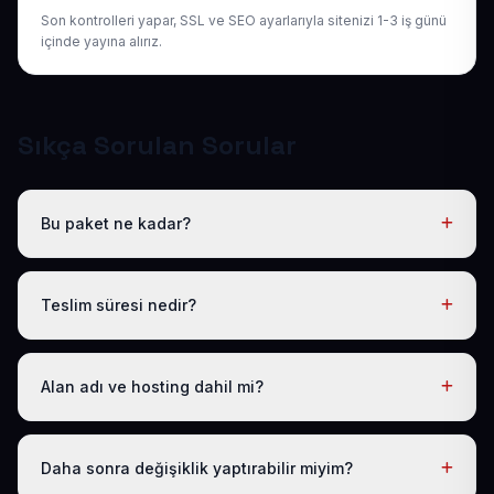
Son kontrolleri yapar, SSL ve SEO ayarlarıyla sitenizi 1-3 iş günü
içinde yayına alırız.
Sıkça Sorulan Sorular
Bu paket ne kadar?
Tüm sektörel paketlerimiz gibi Hazır Eğitim Merkezi Web
Sitesi de yıllık 50 USD + KDV tek fiyattır. Bu tutara
Teslim süresi nedir?
ücretsiz .com.tr alan adı, hosting, SSL ve temel SEO
dahildir; gizli ücret yoktur.
Logo, iletişim ve tanıtım metinlerinizi ilettikten sonra
siteniz 1-3 iş günü içinde yayına alınır.
Alan adı ve hosting dahil mi?
Evet. Yıllık paket ücretine ücretsiz .com.tr alan adı ve
hosting dahildir; ayrıca ödeme yapmanız gerekmez.
Daha sonra değişiklik yaptırabilir miyim?