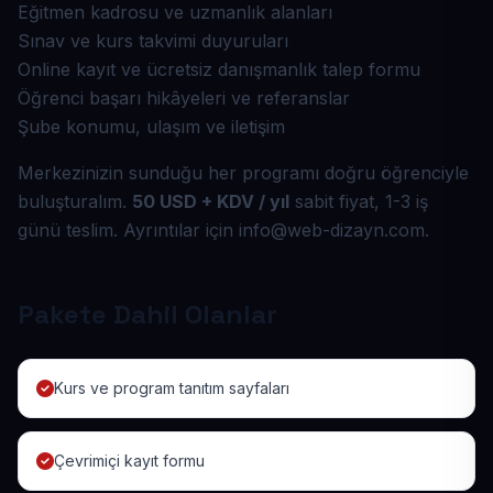
Eğitmen kadrosu ve uzmanlık alanları
Sınav ve kurs takvimi duyuruları
Online kayıt ve ücretsiz danışmanlık talep formu
Öğrenci başarı hikâyeleri ve referanslar
Şube konumu, ulaşım ve iletişim
Merkezinizin sunduğu her programı doğru öğrenciyle
buluşturalım.
50 USD + KDV / yıl
sabit fiyat, 1-3 iş
günü teslim. Ayrıntılar için info@web-dizayn.com.
Pakete Dahil Olanlar
Kurs ve program tanıtım sayfaları
Çevrimiçi kayıt formu