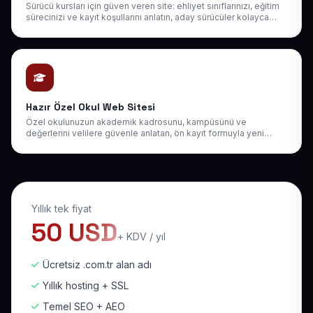
Sürücü kursları için güven veren site: ehliyet sınıflarınızı, eğitim
sürecinizi ve kayıt koşullarını anlatın, aday sürücüler kolayca
online kayıt talebi göndersin.
Hazır Özel Okul Web Sitesi
Özel okulunuzun akademik kadrosunu, kampüsünü ve
değerlerini velilere güvenle anlatan, ön kayıt formuyla yeni
öğrenci kazandıran kurumsal web sitesi.
Yıllık tek fiyat
50 USD
+ KDV / yıl
Ücretsiz .com.tr alan adı
Yıllık hosting + SSL
Temel SEO + AEO