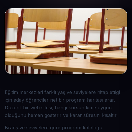
Eğitim merkezleri farklı yaş ve seviyelere hitap ettiği
için aday öğrenciler net bir program haritası arar.
Düzenli bir web sitesi, hangi kursun kime uygun
olduğunu hemen gösterir ve karar süresini kısaltır.
Branş ve seviyelere göre program kataloğu