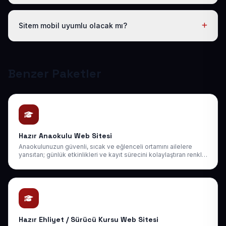
Evet. Teslimden sonra ilk 30 gün ücretsiz revizyon
hakkınız vardır; ayrıca 1 yıl boyunca ücretsiz teknik
Sitem mobil uyumlu olacak mı?
destek sağlıyoruz. Sonraki yıllarda da uygun bakım
paketlerimiz mevcuttur.
Tüm sitelerimiz responsive (mobil uyumlu) tasarlanır;
telefon, tablet ve bilgisayarda kusursuz görünür ve
Google mobil sıralamasına uygundur.
Benzer Paketler
Hazır Anaokulu Web Sitesi
Anaokulunuzun güvenli, sıcak ve eğlenceli ortamını ailelere
yansıtan; günlük etkinlikleri ve kayıt sürecini kolaylaştıran renkli
ve içten bir web sitesi.
Hazır Ehliyet / Sürücü Kursu Web Sitesi