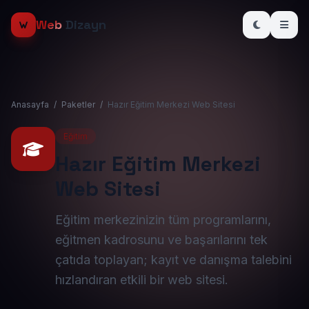
Web
Dizayn
Anasayfa
/
Paketler
/
Hazır Eğitim Merkezi Web Sitesi
Eğitim
Hazır Eğitim Merkezi
Web Sitesi
Eğitim merkezinizin tüm programlarını,
eğitmen kadrosunu ve başarılarını tek
çatıda toplayan; kayıt ve danışma talebini
hızlandıran etkili bir web sitesi.