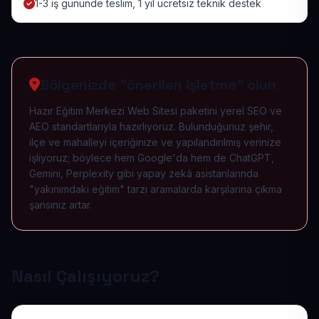
1-3 iş gününde teslim, 1 yıl ücretsiz teknik destek
Bölgenizde "önerilen işletme" olun
Hazır Eğitim Merkezi Web Sitesi paketini yerel SEO ve
AEO standartlarıyla hazırlıyoruz. Bulunduğunuz şehir,
ilçe ve mahalleyi içeriğinize ve yapılandırılmış verinize
işliyoruz; böylece hem Google'da hem de ChatGPT,
Gemini, Perplexity gibi yapay zekâ asistanlarında
"yakınımdaki eğitim" tarzı aramalarda karşılarına çıkma
şansınız artar.
Nasıl Çalışıyoruz?